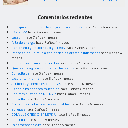
Comentarios recientes
mi esposo tiene manchas rojas en las piernas
hace 7 años 4 meses
ENFISEMA
hace 7 años 4 meses
caseum
hace 7 años 4 meses
falta de energía
hace 7 años 4 meses
Resion Alta y trastornos digestivos
hace 8 años 4 meses
infeccion de un muela con encias dolorosas e inflamadas
hace 8 años 4
meses
momentos de ansiedad en los
hace 8 años 4 meses
Quistes de agua y doloroso en los senos
hace 8 años 4 meses
Consulta de
hace 8 años 4 meses
excelente informe
hace 8 años 4 meses
Acuíferos y cervicales continuas
hace 8 años 4 meses
Desde niña padezco mucho de
hace 8 años 4 meses
Con moxibustión en R3, R7 o
hace 8 años 5 meses
Consulta
hace 8 años 5 meses
Alimentos crudos, los mas saludables
hace 8 años 5 meses
epilepsia
hace 8 años 5 meses
CONVULSIONES O EPILEPSIA
hace 8 años 5 meses
Consulta
hace 8 años 5 meses
La homeopatia cura
hace 8 años 5 meses