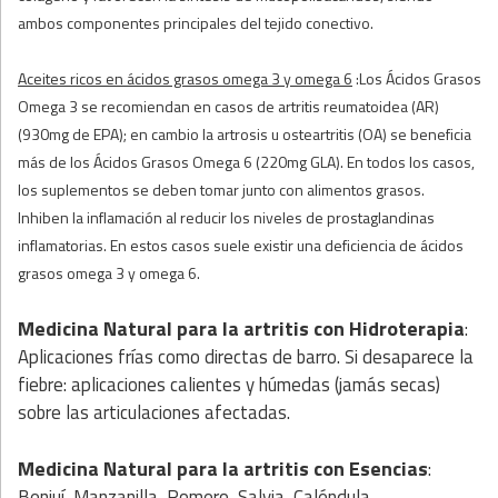
ambos componentes principales del tejido conectivo.
Aceites ricos en ácidos grasos omega 3 y omega 6
:Los Ácidos Grasos
Omega 3 se recomiendan en casos de artritis reumatoidea (AR)
(930mg de EPA); en cambio la artrosis u osteartritis (OA) se beneficia
más de los Ácidos Grasos Omega 6 (220mg GLA). En todos los casos,
los suplementos se deben tomar junto con alimentos grasos.
Inhiben la inflamación al reducir los niveles de prostaglandinas
inflamatorias. En estos casos suele existir una deficiencia de ácidos
grasos omega 3 y omega 6.
Medicina Natural para la artritis
con
Hidroterapia
:
Aplicaciones frías como directas de barro. Si desaparece la
fiebre: aplicaciones calientes y húmedas (jamás secas)
sobre las articulaciones afectadas.
Medicina Natural para la artritis
con
Esencias
:
Benjuí, Manzanilla, Romero, Salvia, Caléndula.