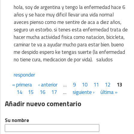
hola, soy de argentina y tengo la enfermedad hace 6
años y se hace muy dificil llevar una vida normal
aveces pienso como me sentire de aca a diez años,
seguro un estorbo. si tenes esta enfermedad trata de
hacer mucha actividad fisica como natacion, bicicleta,
caminar te va a ayudar mucho para estar bien. bueno
me despido espero ke tengas suerte (la enfermedad
no tiene cura, medicacion de por vida). saludos
responder
« primera
‹ anterior
…
9
10
11
12
13
Páginas
14
15
16
17
…
siguiente ›
última »
Añadir nuevo comentario
Su nombre