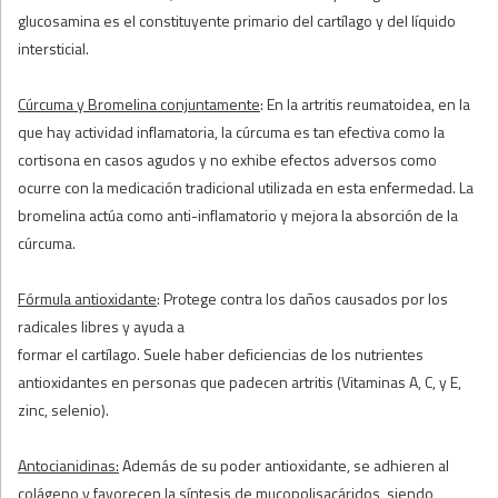
glucosamina es el constituyente primario del cartílago y del líquido
intersticial.
Cúrcuma y Bromelina conjuntamente
: En la artritis reumatoidea, en la
que hay actividad inflamatoria, la cúrcuma es tan efectiva como la
cortisona en casos agudos y no exhibe efectos adversos como
ocurre con la medicación tradicional utilizada en esta enfermedad. La
bromelina actúa como anti-inflamatorio y mejora la absorción de la
cúrcuma.
Fórmula antioxidante
: Protege contra los daños causados por los
radicales libres y ayuda a
formar el cartílago. Suele haber deficiencias de los nutrientes
antioxidantes en personas que padecen artritis (Vitaminas A, C, y E,
zinc, selenio).
Antocianidinas:
Además de su poder antioxidante, se adhieren al
colágeno y favorecen la síntesis de mucopolisacáridos, siendo