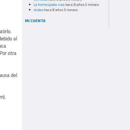
La homeopatia cura
hace 8 años 5 meses
dudas
hace 8 años 5 meses
MI CUENTA
tirlo.
debido al
nica
Por otra
causa del
m).