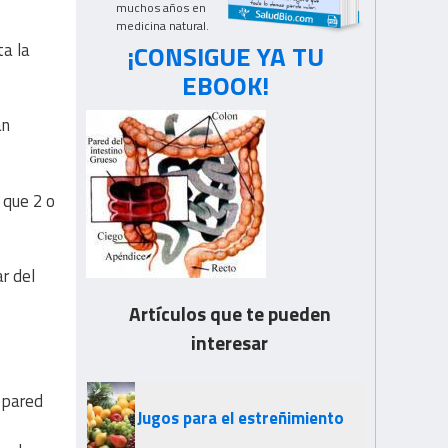
muchos años en
medicina natural.
¡CONSIGUE YA TU
ta la
EBOOK!
an
 que 2 o
r del
Artículos que te pueden
interesar
a pared
Jugos para el estreñimiento