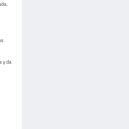
ada,
os
a y da