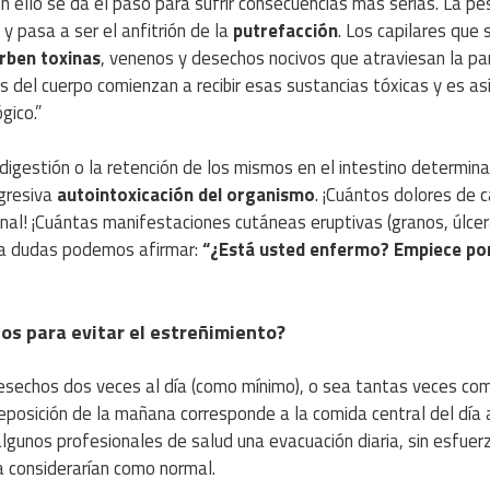
ello se da el paso para sufrir consecuencias más serias. La p
y pasa a ser el anfitrión de la
putrefacción
. Los capilares que 
rben toxinas
, venenos y desechos nocivos que atraviesan la pa
s del cuerpo comienzan a recibir esas sustancias tóxicas y es a
gico.”
 digestión o la retención de los mismos en el intestino determina
ogresiva
autointoxicación del organismo
. ¡Cuántos dolores de 
tinal! ¡Cuántas manifestaciones cutáneas eruptivas (granos, úlcer
r a dudas podemos afirmar:
“¿Está usted enfermo? Empiece po
s para evitar el estreñimiento?
desechos dos veces al día (como mínimo), o sea tantas veces co
posición de la mañana corresponde a la comida central del día a
 algunos profesionales de salud una evacuación diaria, sin esfuer
a considerarían como normal.