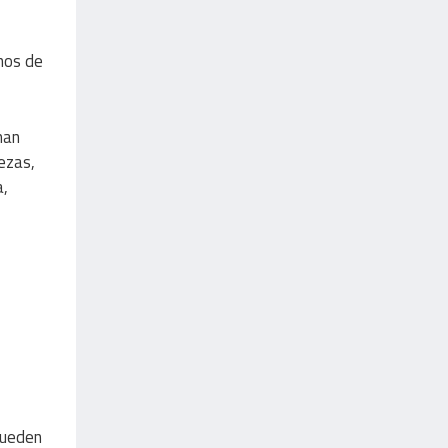
nos de
man
rezas,
a,
pueden