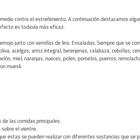
remedio contra el estreñimiento. A continuación destacamos algu
efecto es todavía más eficaz:
emojo junto con semillas de lino. Ensaladas. Siempre que se co
iva, acelgas, arroz integral, berenjenas, calabaza, cebollas, ce
, melón, miel, naranjas, nueces, polen, pomelos, puerros, remolach
con muesli.
 de las comidas principales.
 sobre el vientre.
que estas se pueden realizar con diferentes sustancias que se 