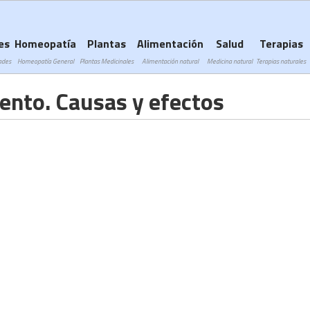
Subir a navegación
es
Homeopatía
Plantas
Alimentación
Salud
Terapias
ades
Homeopatía General
Plantas Medicinales
Alimentación natural
Medicina natural
Terapias naturales
iento. Causas y efectos