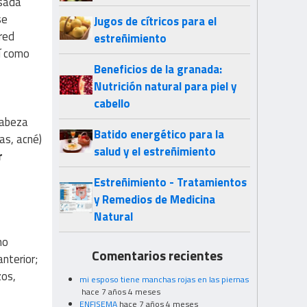
esada
se
Jugos de cítricos para el
red
estreñimiento
sí como
Beneficios de la granada:
Nutrición natural para piel y
cabello
cabeza
Batido energético para la
as, acné)
salud y el estreñimiento
r
Estreñimiento - Tratamientos
y Remedios de Medicina
Natural
mo
Comentarios recientes
nterior;
zos,
mi esposo tiene manchas rojas en las piernas
hace 7 años 4 meses
ENFISEMA
hace 7 años 4 meses