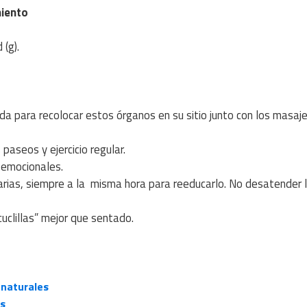
miento
(g).
inada para recolocar estos órganos
en su sitio junto con los masaj
paseos y ejercicio regular.
 emocionales.
iarias, siempre a la misma
hora para reeducarlo. No desatender 
cuclillas” mejor que sentado.
 naturales
os