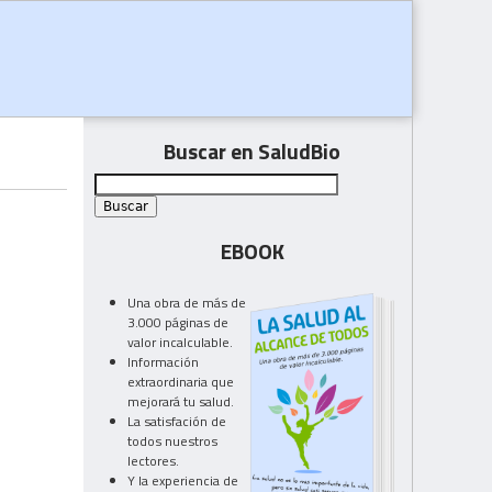
Buscar en SaludBio
EBOOK
Una obra de más de
3.000 páginas de
valor incalculable.
Información
extraordinaria que
mejorará tu salud.
La satisfación de
todos nuestros
lectores.
Y la experiencia de