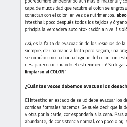
podredumbre empeorando aun más el material y con 
capa de mucosidad que recubre el colon se engrosa 
conectan con el colon, en vez de nutrimentos,
abso
intestinal; poco después todos los tejidos y órgano
principia la verdadera autointoxicación a nivel fisioló
Así, es la falta de evacuación de los residuos de la
siempre, de una manera lenta pero segura, una pr
se curarían con una buena higiene del colon o intes
desaparecerían curando el estreñimiento! Sin luga
limpiarse el COLON”
¿Cuántas veces debemos evacuas los desecho
El intestino en estado de salud debe evacuar los 
comidas formales hacemos. Se suele decir que la de
y otra por la tarde, correspondería a la cena. Para
abundante, de consistencia normal, con poco olor, l