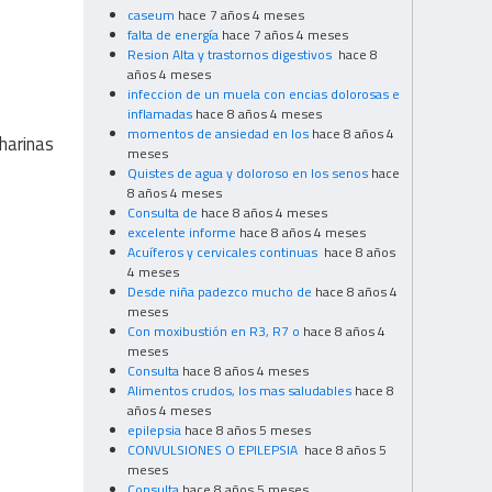
caseum
hace 7 años 4 meses
falta de energía
hace 7 años 4 meses
Resion Alta y trastornos digestivos
hace 8
años 4 meses
infeccion de un muela con encias dolorosas e
inflamadas
hace 8 años 4 meses
momentos de ansiedad en los
hace 8 años 4
(harinas
meses
Quistes de agua y doloroso en los senos
hace
8 años 4 meses
Consulta de
hace 8 años 4 meses
excelente informe
hace 8 años 4 meses
Acuíferos y cervicales continuas
hace 8 años
4 meses
Desde niña padezco mucho de
hace 8 años 4
meses
Con moxibustión en R3, R7 o
hace 8 años 4
meses
Consulta
hace 8 años 4 meses
Alimentos crudos, los mas saludables
hace 8
años 4 meses
epilepsia
hace 8 años 5 meses
CONVULSIONES O EPILEPSIA
hace 8 años 5
meses
Consulta
hace 8 años 5 meses