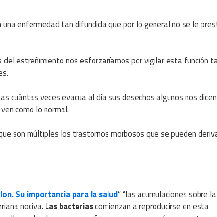
n una enfermedad tan difundida que por lo general no se le pres
os del estreñimiento nos esforzaríamos por vigilar esta función t
es.
as cuántas veces evacua al día sus desechos algunos nos dicen
o ven como lo normal.
 que son múltiples los trastornos morbosos que se pueden deriva
olon. Su importancia para la salud
” “las acumulaciones sobre l
eriana nociva.
Las bacterias
comienzan a reproducirse en esta