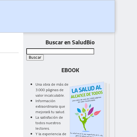
Buscar en SaludBio
EBOOK
Una obra de más de
3.000 páginas de
valor incalculable.
Información
extraordinaria que
mejorará tu salud.
La satisfación de
todos nuestros
lectores.
Y la experiencia de