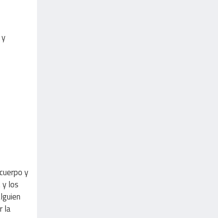
 y
cuerpo y
 y los
lguien
r la