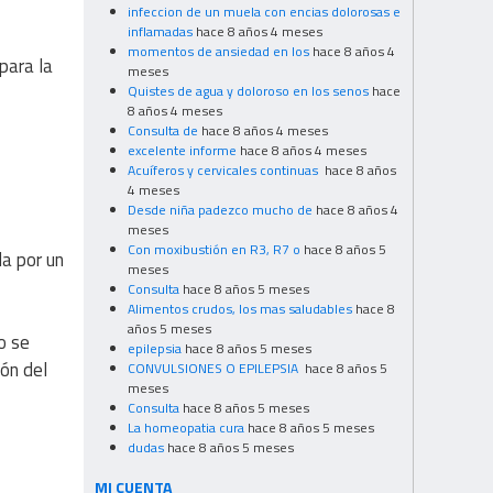
infeccion de un muela con encias dolorosas e
inflamadas
hace 8 años 4 meses
momentos de ansiedad en los
hace 8 años 4
para la
meses
Quistes de agua y doloroso en los senos
hace
8 años 4 meses
Consulta de
hace 8 años 4 meses
excelente informe
hace 8 años 4 meses
Acuíferos y cervicales continuas
hace 8 años
4 meses
Desde niña padezco mucho de
hace 8 años 4
meses
Con moxibustión en R3, R7 o
hace 8 años 5
da por un
meses
Consulta
hace 8 años 5 meses
Alimentos crudos, los mas saludables
hace 8
años 5 meses
o se
epilepsia
hace 8 años 5 meses
ón del
CONVULSIONES O EPILEPSIA
hace 8 años 5
meses
Consulta
hace 8 años 5 meses
La homeopatia cura
hace 8 años 5 meses
dudas
hace 8 años 5 meses
MI CUENTA