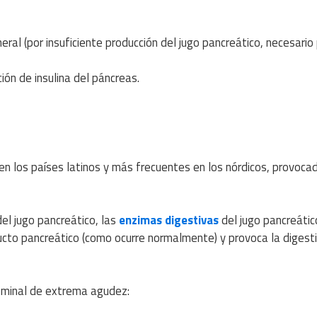
al (por insuficiente producción del jugo pancreático, necesario 
ión de insulina del páncreas.
n los países latinos y más frecuentes en los nórdicos, provoca
el jugo pancreático, las
enzimas digestivas
del jugo pancreátic
ucto pancreático (como ocurre normalmente) y provoca la digesti
dominal de extrema agudez: