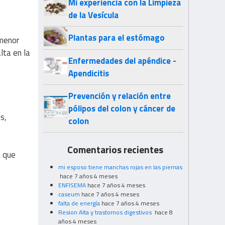
Mi experiencia con la Limpieza
de la Vesícula
Plantas para el estómago
 menor
lta en la
Enfermedades del apéndice -
Apendicitis
Prevención y relación entre
pólipos del colon y cáncer de
s,
colon
Comentarios recientes
a que
mi esposo tiene manchas rojas en las piernas
hace 7 años 4 meses
ENFISEMA
hace 7 años 4 meses
caseum
hace 7 años 4 meses
falta de energía
hace 7 años 4 meses
Resion Alta y trastornos digestivos
hace 8
años 4 meses