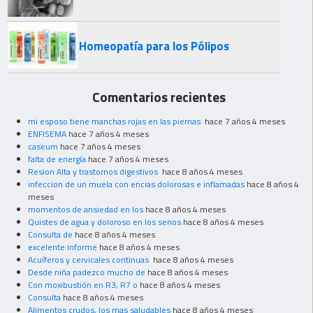
Homeopatía para los Pólipos
Comentarios recientes
mi esposo tiene manchas rojas en las piernas
hace 7 años 4 meses
ENFISEMA
hace 7 años 4 meses
caseum
hace 7 años 4 meses
falta de energía
hace 7 años 4 meses
Resion Alta y trastornos digestivos
hace 8 años 4 meses
infeccion de un muela con encias dolorosas e inflamadas
hace 8 años 4
meses
momentos de ansiedad en los
hace 8 años 4 meses
Quistes de agua y doloroso en los senos
hace 8 años 4 meses
Consulta de
hace 8 años 4 meses
excelente informe
hace 8 años 4 meses
Acuíferos y cervicales continuas
hace 8 años 4 meses
Desde niña padezco mucho de
hace 8 años 4 meses
Con moxibustión en R3, R7 o
hace 8 años 4 meses
Consulta
hace 8 años 4 meses
Alimentos crudos, los mas saludables
hace 8 años 4 meses