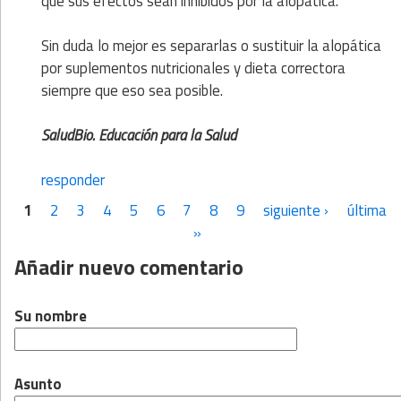
que sus efectos sean inhibidos por la alopática.
Sin duda lo mejor es separarlas o sustituir la alopática
por suplementos nutricionales y dieta correctora
siempre que eso sea posible.
SaludBio. Educación para la Salud
responder
1
2
3
4
5
6
7
8
9
siguiente ›
última
Páginas
»
Añadir nuevo comentario
Su nombre
Asunto