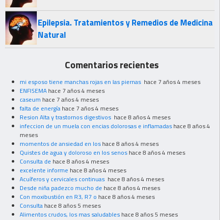
Epilepsia. Tratamientos y Remedios de Medicina
Natural
Comentarios recientes
mi esposo tiene manchas rojas en las piernas
hace 7 años 4 meses
ENFISEMA
hace 7 años 4 meses
caseum
hace 7 años 4 meses
falta de energía
hace 7 años 4 meses
Resion Alta y trastornos digestivos
hace 8 años 4 meses
infeccion de un muela con encias dolorosas e inflamadas
hace 8 años 4
meses
momentos de ansiedad en los
hace 8 años 4 meses
Quistes de agua y doloroso en los senos
hace 8 años 4 meses
Consulta de
hace 8 años 4 meses
excelente informe
hace 8 años 4 meses
Acuíferos y cervicales continuas
hace 8 años 4 meses
Desde niña padezco mucho de
hace 8 años 4 meses
Con moxibustión en R3, R7 o
hace 8 años 4 meses
Consulta
hace 8 años 5 meses
Alimentos crudos, los mas saludables
hace 8 años 5 meses