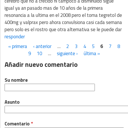
cerebro que no a crecido ni tampoco a disminuido sigue
igual ya an pasado mas de 10 años de la primera
resonancia a la ultima en el 2008 pero el toma tegretol de
400mg y valprax pero ahora convulsiona casi cada semana
pero solo es el rostro que otra alternativa se le puede dar
responder
« primera
‹ anterior
…
2
3
4
5
6
7
8
Páginas
9
10
…
siguiente ›
última »
Añadir nuevo comentario
Su nombre
Asunto
Comentario
*