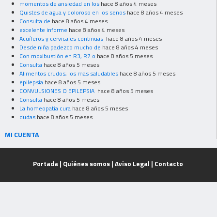
momentos de ansiedad en los
hace 8 años 4 meses
Quistes de agua y doloroso en los senos
hace 8 años 4 meses
Consulta de
hace 8 años 4 meses
excelente informe
hace 8 años 4 meses
Acuíferos y cervicales continuas
hace 8 años 4 meses
Desde niña padezco mucho de
hace 8 años 4 meses
Con moxibustión en R3, R7 o
hace 8 años 5 meses
Consulta
hace 8 años 5 meses
Alimentos crudos, los mas saludables
hace 8 años 5 meses
epilepsia
hace 8 años 5 meses
CONVULSIONES O EPILEPSIA
hace 8 años 5 meses
Consulta
hace 8 años 5 meses
La homeopatia cura
hace 8 años 5 meses
dudas
hace 8 años 5 meses
MI CUENTA
Portada
|
Quiénes somos
|
Aviso Legal
|
Contacto