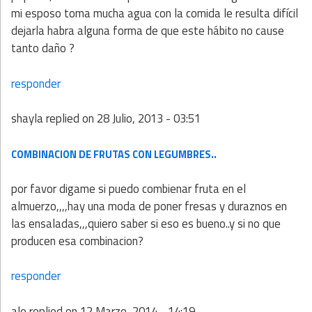
mi esposo toma mucha agua con la comida le resulta difícil
dejarla habra alguna forma de que este hábito no cause
tanto daño ?
responder
shayla
replied on
28 Julio, 2013 - 03:51
COMBINACION DE FRUTAS CON LEGUMBRES..
por favor digame si puedo combienar fruta en el
almuerzo,,,,hay una moda de poner fresas y duraznos en
las ensaladas,,,quiero saber si eso es bueno..y si no que
producen esa combinacion?
responder
ale
replied on
12 Marzo, 2014 - 14:19