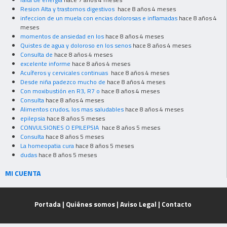
Resion Alta y trastornos digestivos
hace 8 años 4 meses
infeccion de un muela con encias dolorosas e inflamadas
hace 8 años 4
meses
momentos de ansiedad en los
hace 8 años 4 meses
Quistes de agua y doloroso en los senos
hace 8 años 4 meses
Consulta de
hace 8 años 4 meses
excelente informe
hace 8 años 4 meses
Acuíferos y cervicales continuas
hace 8 años 4 meses
Desde niña padezco mucho de
hace 8 años 4 meses
Con moxibustión en R3, R7 o
hace 8 años 4 meses
Consulta
hace 8 años 4 meses
Alimentos crudos, los mas saludables
hace 8 años 4 meses
epilepsia
hace 8 años 5 meses
CONVULSIONES O EPILEPSIA
hace 8 años 5 meses
Consulta
hace 8 años 5 meses
La homeopatia cura
hace 8 años 5 meses
dudas
hace 8 años 5 meses
MI CUENTA
Portada
|
Quiénes somos
|
Aviso Legal
|
Contacto