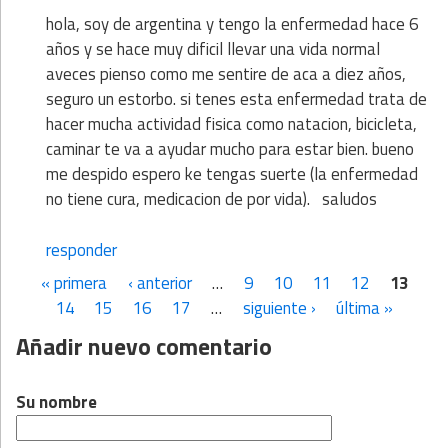
hola, soy de argentina y tengo la enfermedad hace 6
años y se hace muy dificil llevar una vida normal
aveces pienso como me sentire de aca a diez años,
seguro un estorbo. si tenes esta enfermedad trata de
hacer mucha actividad fisica como natacion, bicicleta,
caminar te va a ayudar mucho para estar bien. bueno
me despido espero ke tengas suerte (la enfermedad
no tiene cura, medicacion de por vida). saludos
responder
« primera
‹ anterior
…
9
10
11
12
13
Páginas
14
15
16
17
…
siguiente ›
última »
Añadir nuevo comentario
Su nombre