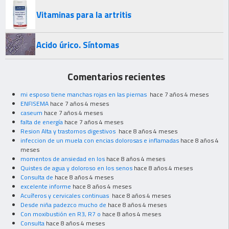
Vitaminas para la artritis
Acido úrico. Síntomas
Comentarios recientes
mi esposo tiene manchas rojas en las piernas
hace 7 años 4 meses
ENFISEMA
hace 7 años 4 meses
caseum
hace 7 años 4 meses
falta de energía
hace 7 años 4 meses
Resion Alta y trastornos digestivos
hace 8 años 4 meses
infeccion de un muela con encias dolorosas e inflamadas
hace 8 años 4
meses
momentos de ansiedad en los
hace 8 años 4 meses
Quistes de agua y doloroso en los senos
hace 8 años 4 meses
Consulta de
hace 8 años 4 meses
excelente informe
hace 8 años 4 meses
Acuíferos y cervicales continuas
hace 8 años 4 meses
Desde niña padezco mucho de
hace 8 años 4 meses
Con moxibustión en R3, R7 o
hace 8 años 4 meses
Consulta
hace 8 años 4 meses