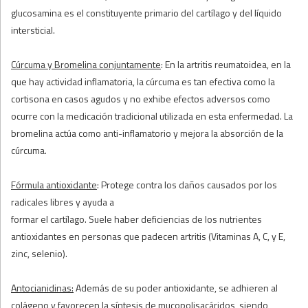
glucosamina es el constituyente primario del cartílago y del líquido
intersticial.
Cúrcuma y Bromelina conjuntamente
: En la artritis reumatoidea, en la
que hay actividad inflamatoria, la cúrcuma es tan efectiva como la
cortisona en casos agudos y no exhibe efectos adversos como
ocurre con la medicación tradicional utilizada en esta enfermedad. La
bromelina actúa como anti-inflamatorio y mejora la absorción de la
cúrcuma.
Fórmula antioxidante
: Protege contra los daños causados por los
radicales libres y ayuda a
formar el cartílago. Suele haber deficiencias de los nutrientes
antioxidantes en personas que padecen artritis (Vitaminas A, C, y E,
zinc, selenio).
Antocianidinas:
Además de su poder antioxidante, se adhieren al
colágeno y favorecen la síntesis de mucopolisacáridos, siendo