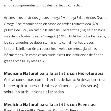
ambos componentes principales del tejido conectivo.
Aceites ricos en ácidos grasos omega 3 y omega 6
:Los Ácidos Grasos
Omega 3 se recomiendan en casos de artritis reumatoidea (AR)
(930mg de EPA); en cambio la artrosis u osteartritis (OA) se beneficia
más de los Ácidos Grasos Omega 6 (220mg GLA). En todos los casos,
los suplementos se deben tomar junto con alimentos grasos.
Inhiben la inflamación al reducir los niveles de prostaglandinas
inflamatorias. En estos casos suele existir una deficiencia de ácidos
grasos omega 3 y omega 6.
Medicina Natural para la artritis
con
Hidroterapia
:
Aplicaciones frías como directas de barro. Si desaparece la
fiebre: aplicaciones calientes y húmedas (jamás secas)
sobre las articulaciones afectadas.
Medicina Natural para la artritis
con
Esencias
:
Benjuí, Manzanilla, Romero, Salvia, Caléndula.