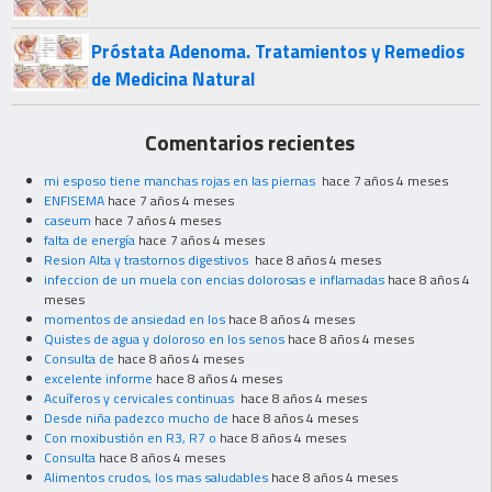
Próstata Adenoma. Tratamientos y Remedios
de Medicina Natural
Comentarios recientes
mi esposo tiene manchas rojas en las piernas
hace 7 años 4 meses
ENFISEMA
hace 7 años 4 meses
caseum
hace 7 años 4 meses
falta de energía
hace 7 años 4 meses
Resion Alta y trastornos digestivos
hace 8 años 4 meses
infeccion de un muela con encias dolorosas e inflamadas
hace 8 años 4
meses
momentos de ansiedad en los
hace 8 años 4 meses
Quistes de agua y doloroso en los senos
hace 8 años 4 meses
Consulta de
hace 8 años 4 meses
excelente informe
hace 8 años 4 meses
Acuíferos y cervicales continuas
hace 8 años 4 meses
Desde niña padezco mucho de
hace 8 años 4 meses
Con moxibustión en R3, R7 o
hace 8 años 4 meses
Consulta
hace 8 años 4 meses
Alimentos crudos, los mas saludables
hace 8 años 4 meses