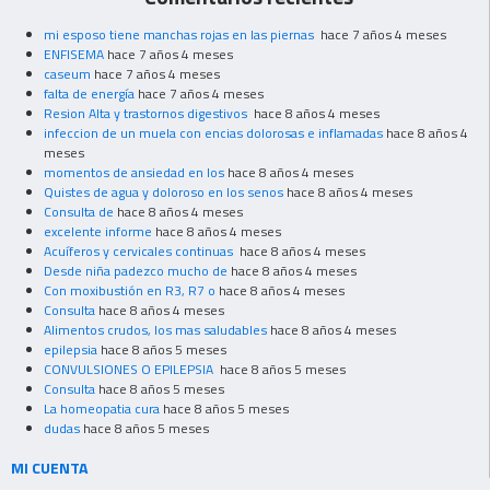
mi esposo tiene manchas rojas en las piernas
hace 7 años 4 meses
ENFISEMA
hace 7 años 4 meses
caseum
hace 7 años 4 meses
falta de energía
hace 7 años 4 meses
Resion Alta y trastornos digestivos
hace 8 años 4 meses
infeccion de un muela con encias dolorosas e inflamadas
hace 8 años 4
meses
momentos de ansiedad en los
hace 8 años 4 meses
Quistes de agua y doloroso en los senos
hace 8 años 4 meses
Consulta de
hace 8 años 4 meses
excelente informe
hace 8 años 4 meses
Acuíferos y cervicales continuas
hace 8 años 4 meses
Desde niña padezco mucho de
hace 8 años 4 meses
Con moxibustión en R3, R7 o
hace 8 años 4 meses
Consulta
hace 8 años 4 meses
Alimentos crudos, los mas saludables
hace 8 años 4 meses
epilepsia
hace 8 años 5 meses
CONVULSIONES O EPILEPSIA
hace 8 años 5 meses
Consulta
hace 8 años 5 meses
La homeopatia cura
hace 8 años 5 meses
dudas
hace 8 años 5 meses
MI CUENTA