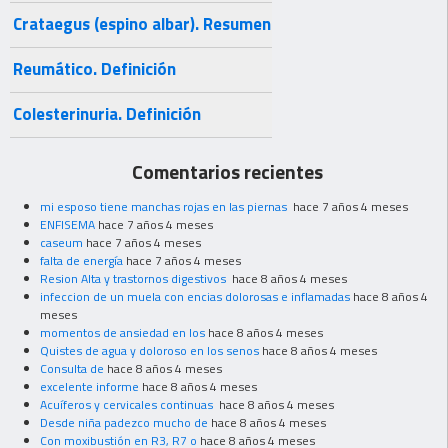
Crataegus (espino albar). Resumen
Reumático. Definición
Colesterinuria. Definición
Comentarios recientes
mi esposo tiene manchas rojas en las piernas
hace 7 años 4 meses
ENFISEMA
hace 7 años 4 meses
caseum
hace 7 años 4 meses
falta de energía
hace 7 años 4 meses
Resion Alta y trastornos digestivos
hace 8 años 4 meses
infeccion de un muela con encias dolorosas e inflamadas
hace 8 años 4
meses
momentos de ansiedad en los
hace 8 años 4 meses
Quistes de agua y doloroso en los senos
hace 8 años 4 meses
Consulta de
hace 8 años 4 meses
excelente informe
hace 8 años 4 meses
Acuíferos y cervicales continuas
hace 8 años 4 meses
Desde niña padezco mucho de
hace 8 años 4 meses
Con moxibustión en R3, R7 o
hace 8 años 4 meses