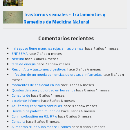
Trastornos sexuales - Tratamientos y
Remedios de Medicina Natural
Comentarios recientes
mi esposo tiene manchas rojas en las piernas
hace 7 años 4 meses
ENFISEMA
hace 7 años 4 meses
caseum
hace 7 años 4 meses
falta de energía
hace 7 años 4 meses
Resion Alta y trastornos digestivos
hace 8 años 4 meses
infeccion de un muela con encias dolorosas e inflamadas
hace 8 años 4
meses
momentos de ansiedad en los
hace 8 años 4 meses
Quistes de agua y doloroso en los senos
hace 8 años 4 meses
Consulta de
hace 8 años 4 meses
excelente informe
hace 8 años 4 meses
Acuíferos y cervicales continuas
hace 8 años 4 meses
Desde niña padezco mucho de
hace 8 años 4 meses
Con moxibustión en R3, R7 o
hace 8 años 5 meses
Consulta
hace 8 años 5 meses
Alimentos crudos, los mas saludables
hace 8 años 5 meses