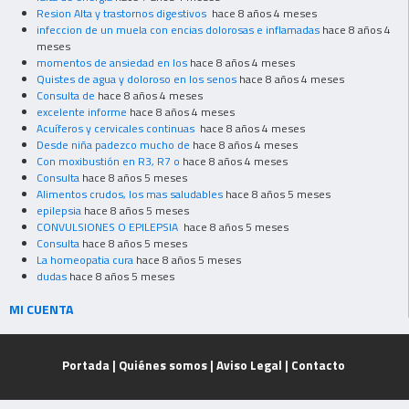
Resion Alta y trastornos digestivos
hace 8 años 4 meses
infeccion de un muela con encias dolorosas e inflamadas
hace 8 años 4
meses
momentos de ansiedad en los
hace 8 años 4 meses
Quistes de agua y doloroso en los senos
hace 8 años 4 meses
Consulta de
hace 8 años 4 meses
excelente informe
hace 8 años 4 meses
Acuíferos y cervicales continuas
hace 8 años 4 meses
Desde niña padezco mucho de
hace 8 años 4 meses
Con moxibustión en R3, R7 o
hace 8 años 4 meses
Consulta
hace 8 años 5 meses
Alimentos crudos, los mas saludables
hace 8 años 5 meses
epilepsia
hace 8 años 5 meses
CONVULSIONES O EPILEPSIA
hace 8 años 5 meses
Consulta
hace 8 años 5 meses
La homeopatia cura
hace 8 años 5 meses
dudas
hace 8 años 5 meses
MI CUENTA
Portada
|
Quiénes somos
|
Aviso Legal
|
Contacto