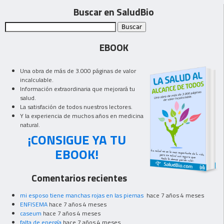
Buscar en SaludBio
EBOOK
Una obra de más de 3.000 páginas de valor
incalculable.
Información extraordinaria que mejorará tu
salud.
La satisfación de todos nuestros lectores.
Y la experiencia de muchos años en medicina
natural.
¡CONSIGUE YA TU
EBOOK!
Comentarios recientes
mi esposo tiene manchas rojas en las piernas
hace 7 años 4 meses
ENFISEMA
hace 7 años 4 meses
caseum
hace 7 años 4 meses
falta de energía
hace 7 años 4 meses