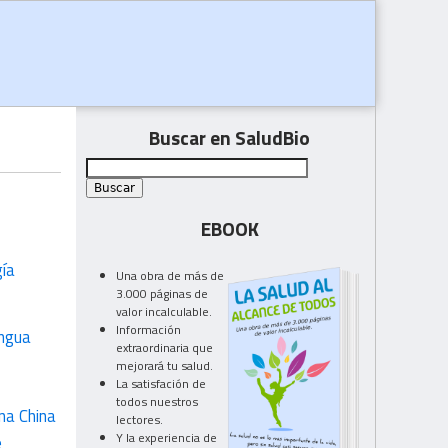
Buscar en SaludBio
EBOOK
gía
Una obra de más de
3.000 páginas de
valor incalculable.
Información
engua
extraordinaria que
mejorará tu salud.
La satisfación de
todos nuestros
na China
lectores.
Y la experiencia de
e