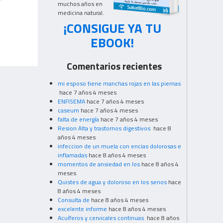
muchos años en
medicina natural.
¡CONSIGUE YA TU
EBOOK!
Comentarios recientes
mi esposo tiene manchas rojas en las piernas
hace 7 años 4 meses
ENFISEMA
hace 7 años 4 meses
caseum
hace 7 años 4 meses
falta de energía
hace 7 años 4 meses
Resion Alta y trastornos digestivos
hace 8
años 4 meses
infeccion de un muela con encias dolorosas e
inflamadas
hace 8 años 4 meses
momentos de ansiedad en los
hace 8 años 4
meses
Quistes de agua y doloroso en los senos
hace
8 años 4 meses
Consulta de
hace 8 años 4 meses
excelente informe
hace 8 años 4 meses
Acuíferos y cervicales continuas
hace 8 años