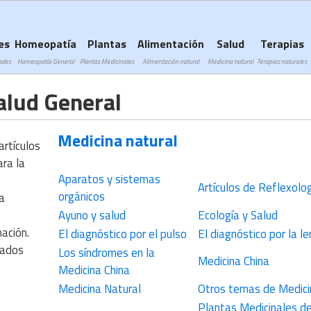
Subir a navegación
es
Homeopatía
Plantas
Alimentación
Salud
Terapias
ades
Homeopatía General
Plantas Medicinales
Alimentación natural
Medicina natural
Terapias naturales
alud General
Medicina natural
artículos
ara la
Aparatos y sistemas
Artículos de Reflexolo
orgánicos
 a
Ayuno y salud
Ecología y Salud
ación.
El diagnóstico por el pulso
El diagnóstico por la l
eados
Los síndromes en la
Medicina China
Medicina China
Medicina Natural
Otros temas de Medici
Plantas Medicinales d