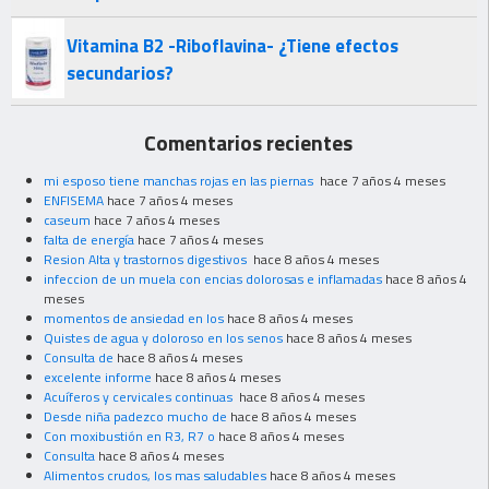
Vitamina B2 -Riboflavina- ¿Tiene efectos
secundarios?
Comentarios recientes
mi esposo tiene manchas rojas en las piernas
hace 7 años 4 meses
ENFISEMA
hace 7 años 4 meses
caseum
hace 7 años 4 meses
falta de energía
hace 7 años 4 meses
Resion Alta y trastornos digestivos
hace 8 años 4 meses
infeccion de un muela con encias dolorosas e inflamadas
hace 8 años 4
meses
momentos de ansiedad en los
hace 8 años 4 meses
Quistes de agua y doloroso en los senos
hace 8 años 4 meses
Consulta de
hace 8 años 4 meses
excelente informe
hace 8 años 4 meses
Acuíferos y cervicales continuas
hace 8 años 4 meses
Desde niña padezco mucho de
hace 8 años 4 meses
Con moxibustión en R3, R7 o
hace 8 años 4 meses
Consulta
hace 8 años 4 meses
Alimentos crudos, los mas saludables
hace 8 años 4 meses