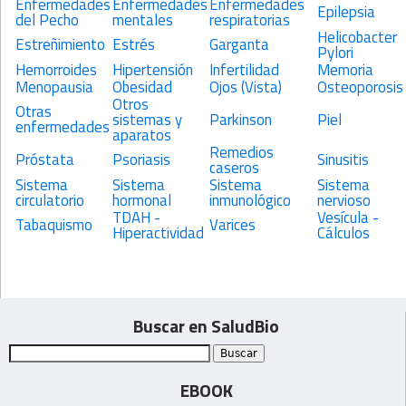
Enfermedades
Enfermedades
Enfermedades
Epilepsia
del Pecho
mentales
respiratorias
Helicobacter
Estreñimiento
Estrés
Garganta
Pylori
Hemorroides
Hipertensión
Infertilidad
Memoria
Menopausia
Obesidad
Ojos (Vista)
Osteoporosis
Otros
Otras
sistemas y
Parkinson
Piel
enfermedades
aparatos
Remedios
Próstata
Psoriasis
Sinusitis
caseros
Sistema
Sistema
Sistema
Sistema
circulatorio
hormonal
inmunológico
nervioso
TDAH -
Vesícula -
Tabaquismo
Varices
Hiperactividad
Cálculos
Buscar en SaludBio
EBOOK