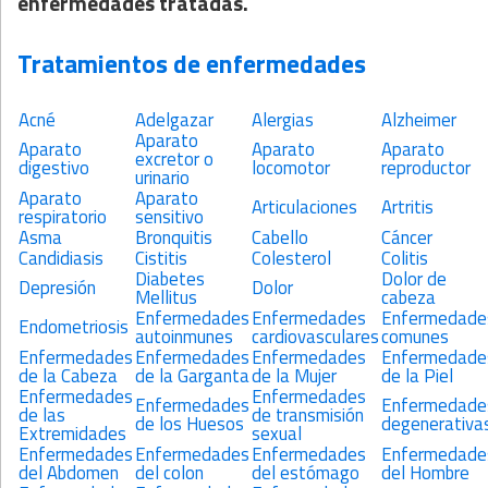
enfermedades tratadas.
Tratamientos de enfermedades
Acné
Adelgazar
Alergias
Alzheimer
Aparato
Aparato
Aparato
Aparato
excretor o
digestivo
locomotor
reproductor
urinario
Aparato
Aparato
Articulaciones
Artritis
respiratorio
sensitivo
Asma
Bronquitis
Cabello
Cáncer
Candidiasis
Cistitis
Colesterol
Colitis
Diabetes
Dolor de
Depresión
Dolor
Mellitus
cabeza
Enfermedades
Enfermedades
Enfermedade
Endometriosis
autoinmunes
cardiovasculares
comunes
Enfermedades
Enfermedades
Enfermedades
Enfermedade
de la Cabeza
de la Garganta
de la Mujer
de la Piel
Enfermedades
Enfermedades
Enfermedades
Enfermedade
de las
de transmisión
de los Huesos
degenerativa
Extremidades
sexual
Enfermedades
Enfermedades
Enfermedades
Enfermedade
del Abdomen
del colon
del estómago
del Hombre