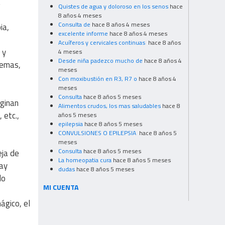
.
Quistes de agua y doloroso en los senos
hace
8 años 4 meses
Consulta de
hace 8 años 4 meses
ia,
excelente informe
hace 8 años 4 meses
Acuíferos y cervicales continuas
hace 8 años
 y
4 meses
Desde niña padezco mucho de
hace 8 años 4
temas,
meses
Con moxibustión en R3, R7 o
hace 8 años 4
meses
Consulta
hace 8 años 5 meses
aginan
Alimentos crudos, los mas saludables
hace 8
 etc.,
años 5 meses
epilepsia
hace 8 años 5 meses
CONVULSIONES O EPILEPSIA
hace 8 años 5
meses
Consulta
hace 8 años 5 meses
eja de
La homeopatia cura
hace 8 años 5 meses
hay
dudas
hace 8 años 5 meses
lo
MI CUENTA
ágico, el