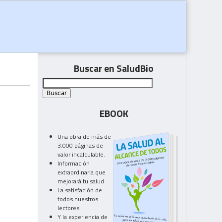
Buscar en SaludBio
EBOOK
Una obra de más de
3.000 páginas de
valor incalculable.
Información
extraordinaria que
mejorará tu salud.
La satisfación de
todos nuestros
lectores.
Y la experiencia de