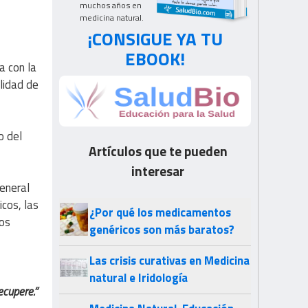
muchos años en
medicina natural.
¡CONSIGUE YA TU
EBOOK!
a con la
lidad de
o del
Artículos que te pueden
interesar
general
icos, las
¿Por qué los medicamentos
tos
genéricos son más baratos?
Las crisis curativas en Medicina
natural e Iridología
ecupere.”