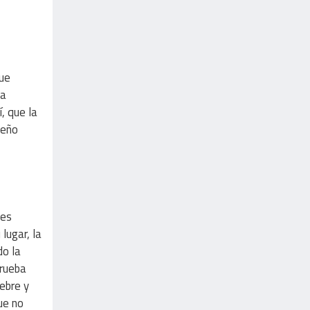
que
na
, que la
ueño
tes
lugar, la
do la
prueba
ebre y
ue no