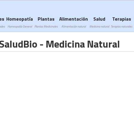
Subir a navegación
es
Homeopatía
Plantas
Alimentación
Salud
Terapias
ades
Homeopatía General
Plantas Medicinales
Alimentación natural
Medicina natural
Terapias naturales
SaludBio - Medicina Natural