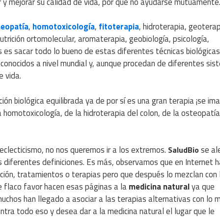
r y mejorar su calidad de vida, por qué no ayudarse mutuamente
eopatía
,
homotoxicología
,
fitoterapia
, hidroterapia, geoterap
nutrición ortomolecular, aromaterapia, geobiología, psicología,
 es sacar todo lo bueno de estas diferentes técnicas biológicas
conocidos a nivel mundial y, aunque procedan de diferentes sis
e vida.
rición biológica equilibrada ya de por sí es una gran terapia ¡se im
 homotoxicología, de la hidroterapia del colon, de la osteopatía,
 eclecticismo, no nos queremos ir a los extremos.
se al
SaludBio
 diferentes definiciones. Es más, observamos que en Internet 
ción, tratamientos o terapias pero que después lo mezclan con 
ue flaco favor hacen esas páginas a la
medicina natural
ya que
chos han llegado a asociar a las terapias alternativas con lo m
ntra todo eso y desea dar a la medicina natural el lugar que le