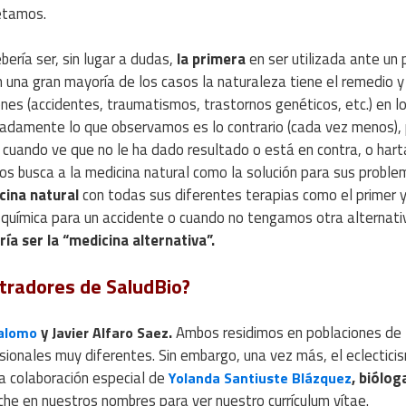
etamos.
bería ser, sin lugar a dudas,
la primera
en ser utilizada ante un
una gran mayoría de los casos la naturaleza tiene el remedio y
nes (accidentes, traumatismos, trastornos genéticos, etc.) en lo
iadamente lo que observamos es lo contrario (cada vez menos),
 cuando ve que no le ha dado resultado o está en contra, o hart
s busca a la medicina natural como la solución para sus proble
cina natural
con todas sus diferentes terapias como el primer 
 química para un accidente o cuando no tengamos otra alternati
ía ser la “medicina alternativa”.
tradores de SaludBio?
y
.
Ambos residimos en poblaciones de 
Palomo
Javier Alfaro Saez
esionales muy diferentes. Sin embargo, una vez más, el eclectici
 colaboración especial de
, biólog
Yolanda Santiuste Blázquez
che en nuestros nombres para ver nuestro currículum vítae.