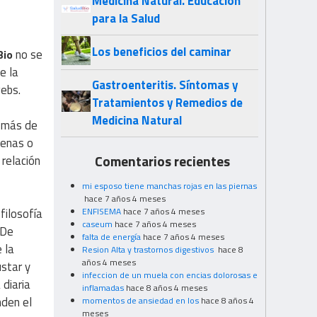
Medicina Natural. Educación
para la Salud
Los beneficios del caminar
no se
Bio
e la
Gastroenteritis. Síntomas y
ebs.
Tratamientos y Remedios de
Medicina Natural
r más de
cenas o
Comentarios recientes
 relación
mi esposo tiene manchas rojas en las piernas
hace 7 años 4 meses
ENFISEMA
hace 7 años 4 meses
filosofía
caseum
hace 7 años 4 meses
 De
falta de energía
hace 7 años 4 meses
 la
Resion Alta y trastornos digestivos
hace 8
años 4 meses
ustar y
infeccion de un muela con encias dolorosas e
 diaria
inflamadas
hace 8 años 4 meses
nden el
momentos de ansiedad en los
hace 8 años 4
meses