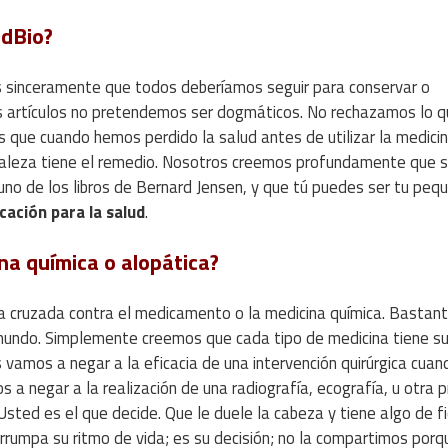
udBio?
s sinceramente que todos deberíamos seguir para conservar o
os artículos no pretendemos ser dogmáticos. No rechazamos lo 
 que cuando hemos perdido la salud antes de utilizar la medici
raleza tiene el remedio. Nosotros creemos profundamente que sí
 uno de los libros de Bernard Jensen, y que tú puedes ser tu peq
ación para la salud
.
na química o alopática?
 cruzada contra el medicamento o la medicina química. Bastan
 mundo. Simplemente creemos que cada tipo de medicina tiene su 
s vamos a negar a la eficacia de una intervención quirúrgica cuan
a negar a la realización de una radiografía, ecografía, u otra 
sted es el que decide. Que le duele la cabeza y tiene algo de fi
rumpa su ritmo de vida; es su decisión; no la compartimos porq