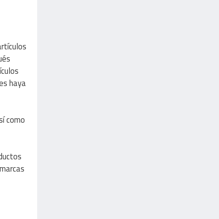
rtículos
ués
ículos
nes haya
así como
ductos
 marcas