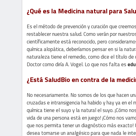
¿Qué es la Medicina natural para Sal
Es el método de prevención y curación que creemo
restablecer nuestra salud. Como verán por nuestr
científicamente está reconocido, pero consideramos
química alopática, deberíamos pensar en si la natu
naturaleza tiene el remedio, como dice el título de
Doctor como diría A. Vogel. Lo que nos falta es
educ
¿Está SaludBio en contra de la medici
No necesariamente. No somos de los que hacen una
cruzadas e intransigencia ha habido y hay ya en el
química tiene el suyo y la natural el suyo. ¡Cómo no
vida de una persona está en juego! ¡Cómo nos vamos 
que nos permita tener un diagnóstico más exacto! U
desea tomarse un analgésico para que nada le inter