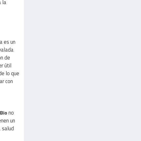
 la
a es un
avalada
ón de
r útil
de lo que
ar con
no
Bio
enen un
a salud