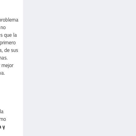
 problema
 no
s que la
 primero
a, de sus
mas.
y mejor
va.
la
smo
a y