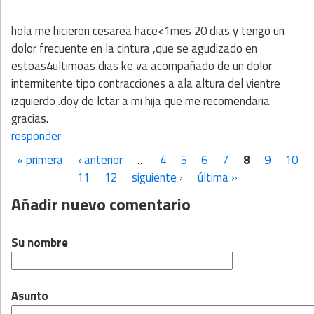
hola me hicieron cesarea hace<1mes 20 dias y tengo un
dolor frecuente en la cintura ,que se agudizado en
estoas4ultimoas dias ke va acompañado de un dolor
intermitente tipo contracciones a ala altura del vientre
izquierdo .doy de lctar a mi hija que me recomendaria
gracias.
responder
« primera
‹ anterior
…
4
5
6
7
8
9
10
Páginas
11
12
siguiente ›
última »
Añadir nuevo comentario
Su nombre
Asunto