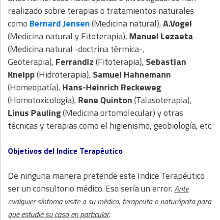
realizado sobre terapias o tratamientos naturales
como
Bernard Jensen
(Medicina natural),
A.Vogel
(Medicina natural y Fitoterapia),
Manuel Lezaeta
(Medicina natural -doctrina térmica-,
Geoterapia),
Ferrandiz
(Fitoterapia),
Sebastian
Kneipp
(Hidroterapia),
Samuel Hahnemann
(Homeopatía),
Hans-Heinrich Reckeweg
(Homotoxicología),
Rene Quinton
(Talasoterapia),
Linus Pauling
(Medicina ortomolecular) y otras
técnicas y terapias como el higienismo, geobiología, etc.
Objetivos del Indice Terapéutico
De ninguna manera pretende este Indice Terapéutico
ser un consultorio médico. Eso sería un error.
Ante
cualquier síntoma visite a su médico, terapeuta o naturópata para
.
que estudie su caso en particular