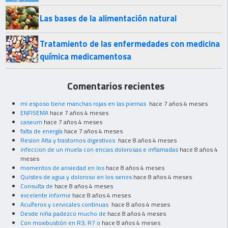
Las bases de la alimentación natural
Tratamiento de las enfermedades con medicina
química medicamentosa
Comentarios recientes
mi esposo tiene manchas rojas en las piernas
hace 7 años 4 meses
ENFISEMA
hace 7 años 4 meses
caseum
hace 7 años 4 meses
falta de energía
hace 7 años 4 meses
Resion Alta y trastornos digestivos
hace 8 años 4 meses
infeccion de un muela con encias dolorosas e inflamadas
hace 8 años 4
meses
momentos de ansiedad en los
hace 8 años 4 meses
Quistes de agua y doloroso en los senos
hace 8 años 4 meses
Consulta de
hace 8 años 4 meses
excelente informe
hace 8 años 4 meses
Acuíferos y cervicales continuas
hace 8 años 4 meses
Desde niña padezco mucho de
hace 8 años 4 meses
Con moxibustión en R3, R7 o
hace 8 años 4 meses