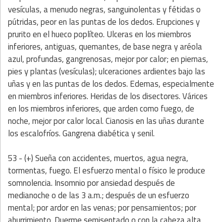
vesículas, a menudo negras, sanguinolentas y fétidas o
pútridas, peor en las puntas de los dedos. Erupciones y
prurito en el hueco poplíteo. Ulceras en los miembros
inferiores, antiguas, quemantes, de base negra y aréola
azul, profundas, gangrenosas, mejor por calor; en piernas,
pies y plantas (vesículas); ulceraciones ardientes bajo las
uñas y en las puntas de los dedos. Edemas, especialmente
en miembros inferiores. Heridas de los disectores. Várices
en los miembros inferiores, que arden como fuego, de
noche, mejor por calor local. Cianosis en las uñas durante
los escalofríos. Gangrena diabética y senil.
53 - (+) Sueña con accidentes, muertos, agua negra,
tormentas, fuego. El esfuerzo mental o físico le produce
somnolencia. Insomnio por ansiedad después de
medianoche o de las 3 a.m.; después de un esfuerzo
mental; por ardor en las venas; por pensamientos; por
aburrimiento. Duerme semisentado o con la cabeza alta.