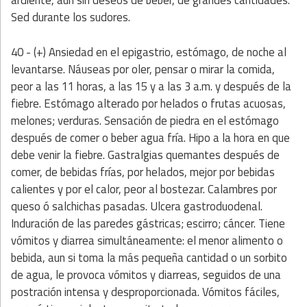
ardiente, aún sin deseos de beber, de grandes cantidades.
Sed durante los sudores.
40 - (+) Ansiedad en el epigastrio, estómago, de noche al
levantarse. Náuseas por oler, pensar o mirar la comida,
peor a las 11 horas, a las 15 y a las 3 a.m. y después de la
fiebre. Estómago alterado por helados o frutas acuosas,
melones; verduras. Sensación de piedra en el estómago
después de comer o beber agua fría. Hipo a la hora en que
debe venir la fiebre. Gastralgias quemantes después de
comer, de bebidas frías, por helados, mejor por bebidas
calientes y por el calor, peor al bostezar. Calambres por
queso ó salchichas pasadas. Ulcera gastroduodenal.
Induración de las paredes gástricas; escirro; cáncer. Tiene
vómitos y diarrea simultáneamente: el menor alimento o
bebida, aun si toma la más pequeña cantidad o un sorbito
de agua, le provoca vómitos y diarreas, seguidos de una
postración intensa y desproporcionada. Vómitos fáciles,