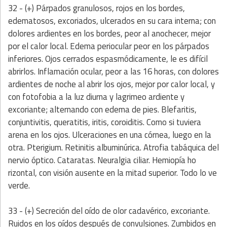
32 - (+) Párpados granulosos, rojos en los bordes,
edematosos, excoriados, ulcerados en su cara interna; con
dolores ardientes en los bordes, peor al anochecer, mejor
por el calor local. Edema periocular peor en los párpados
inferiores. Ojos cerrados espasmódicamente, le es difícil
abrirlos. Inflamación ocular, peor a las 16 horas, con dolores
ardientes de noche al abrir los ojos, mejor por calor local, y
con fotofobia a la luz diurna y lagrimeo ardiente y
excoriante; alternando con edema de pies. Blefaritis,
conjuntivitis, queratitis, iritis, coroiditis. Como si tuviera
arena en los ojos. Ulceraciones en una córnea, luego en la
otra. Pterigium. Retinitis albuminúrica. Atrofia tabáquica del
nervio óptico. Cataratas. Neuralgia ciliar. Hemiopía ho
rizontal, con visión ausente en la mitad superior. Todo lo ve
verde.
33 - (+) Secreción del oído de olor cadavérico, excoriante.
Ruidos en los oídos después de convulsiones. Zumbidos en