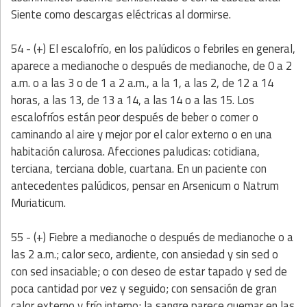
Siente como descargas eléctricas al dormirse.
54 - (+) El escalofrío, en los palúdicos o febriles en general,
aparece a medianoche o después de medianoche, de 0 a 2
a.m. o a las 3 o de 1 a 2 a.m., a la 1, a las 2, de 12 a 14
horas, a las 13, de 13 a 14, a las 14 o a las 15. Los
escalofríos están peor después de beber o comer o
caminando al aire y mejor por el calor externo o en una
habitación calurosa. Afecciones paludicas: cotidiana,
terciana, terciana doble, cuartana. En un paciente con
antecedentes palúdicos, pensar en Arsenicum o Natrum
Muriaticum.
55 - (+) Fiebre a medianoche o después de medianoche o a
las 2 a.m.; calor seco, ardiente, con ansiedad y sin sed o
con sed insaciable; o con deseo de estar tapado y sed de
poca cantidad por vez y seguido; con sensación de gran
calor externo y frío interno; la sangre parece quemar en las