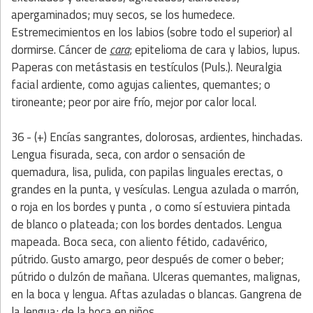
apergaminados; muy secos, se los humedece.
Estremecimientos en los labios (sobre todo el superior) al
dormirse.
Cáncer de
cara
; epitelioma de cara y labios, lupus.
Paperas con metástasis en testículos (Puls.). Neuralgia
facial ardiente, como agujas calientes, quemantes; o
tironeante; peor por aire frío, mejor por calor local.
36 - (+) Encías sangrantes, dolorosas, ardientes, hinchadas.
Lengua fisurada, seca, con ardor o sensación de
quemadura, lisa, pulida, con papilas linguales erectas, o
grandes en la punta, y vesículas. Lengua azulada o marrón,
o roja en los bordes y punta , o como sí estuviera pintada
de blanco o plateada; con los bordes dentados. Lengua
mapeada. Boca seca, con aliento fétido, cadavérico,
pútrido. Gusto amargo, peor después de comer o beber;
pútrido o dulzón de mañana. Ulceras quemantes, malignas,
en la boca y lengua. Aftas azuladas o blancas. Gangrena de
la lengua; de la boca en niños.