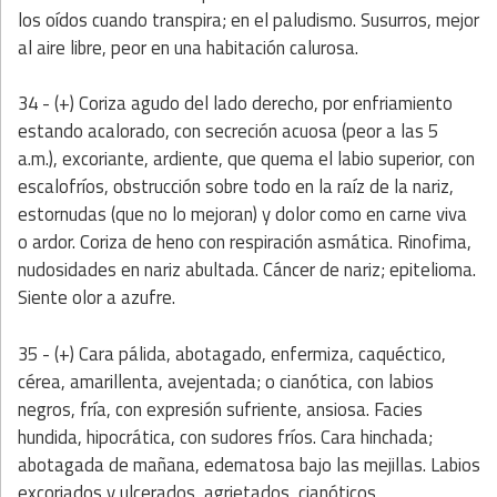
los oídos cuando transpira; en el paludismo. Susurros, mejor
al aire libre, peor en una habitación calurosa.
34 - (+) Coriza agudo del lado derecho, por enfriamiento
estando acalorado, con secreción acuosa (peor a las 5
a.m.), excoriante, ardiente, que quema el labio superior, con
escalofríos, obstrucción sobre todo en la raíz de la nariz,
estornudas (que no lo mejoran) y dolor como en carne viva
o ardor. Coriza de heno con respiración asmática. Rinofima,
nudosidades en nariz abultada. Cáncer de nariz; epitelioma.
Siente olor a azufre.
35 - (+) Cara pálida, abotagado, enfermiza, caquéctico,
cérea, amarillenta, avejentada; o cianótica, con labios
negros, fría, con expresión sufriente, ansiosa. Facies
hundida, hipocrática, con sudores fríos. Cara hinchada;
abotagada de mañana, edematosa bajo las mejillas. Labios
excoriados y ulcerados, agrietados, cianóticos,