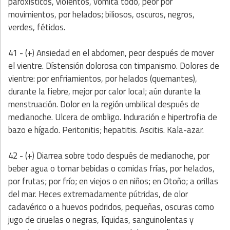
paroxísticos, violentos, vomita todo, peor por
movimientos, por helados; biliosos, oscuros, negros,
verdes, fétidos.
41 - (+) Ansiedad en el abdomen, peor después de mover
el vientre. Dístensión dolorosa con timpanismo. Dolores de
vientre: por enfriamientos, por helados (quemantes),
durante la fiebre, mejor por calor local; aún durante la
menstruación. Dolor en la región umbilical después de
medianoche. Ulcera de ombligo. Induración e hipertrofia de
bazo e hígado. Peritonitis; hepatitis. Ascitis. Kala-azar.
42 - (+) Diarrea sobre todo después de medianoche, por
beber agua o tomar bebidas o comidas frías, por helados,
por frutas; por frío; en viejos o en niños; en Otoño; a orillas
del mar. Heces extremadamente pútridas, de olor
cadavérico o a huevos podridos, pequeñas, oscuras como
jugo de ciruelas o negras, líquidas, sanguinolentas y