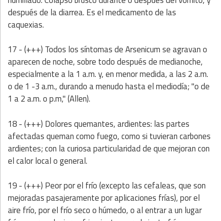
humillado. Colapso brusco durante o después del vómito, y
después de la diarrea. Es el medicamento de las
caquexias.
17 - (+++) Todos los síntomas de Arsenicum
se agravan o
aparecen de noche, sobre todo después de medianoche,
especialmente a la 1 a.m. y, en menor medida, a las 2 a.m.
o de 1 -3 a.m., durando a menudo hasta el mediodía; "o de
1 a 2 a.m. o p.m," (Allen).
18 - (+++)
Dolores quemantes, ardientes: las partes
afectadas queman como fuego, como si tuvieran carbones
ardientes; con la curiosa particularidad de que mejoran con
el calor local o general.
19 - (+++)
Peor por el frío (excepto las cefaleas, que son
mejoradas pasajeramente por aplicaciones frías), por el
aire frío, por el frío seco o húmedo, o al entrar a un lugar