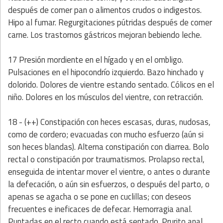
después de comer pan o alimentos crudos o indigestos.
Hipo al fumar. Regurgitaciones pútridas después de comer
carne. Los trastornos gástricos mejoran bebiendo leche.
17 Presión mordiente en el hígado y en el ombligo.
Pulsaciones en el hipocondrío izquierdo. Bazo hinchado y
dolorido. Dolores de vientre estando sentado. Cólicos en el
niño. Dolores en los músculos del vientre, con retracción.
18 - (++) Constipación con heces escasas, duras, nudosas,
como de cordero; evacuadas con mucho esfuerzo (aún si
son heces blandas). Alterna constipación con diarrea. Bolo
rectal o constipación por traumatismos. Prolapso rectal,
enseguida de intentar mover el vientre, o antes o durante
la defecación, o aún sin esfuerzos, o después del parto, o
apenas se agacha o se pone en cuclillas; con deseos
frecuentes e ineficaces de defecar. Hemorragia anal.
Puntadas en el recto cuando está sentado. Prurito anal.