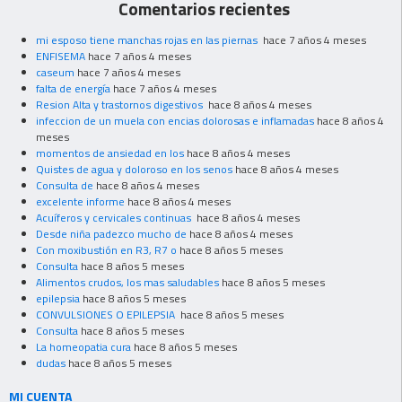
Comentarios recientes
mi esposo tiene manchas rojas en las piernas
hace 7 años 4 meses
ENFISEMA
hace 7 años 4 meses
caseum
hace 7 años 4 meses
falta de energía
hace 7 años 4 meses
Resion Alta y trastornos digestivos
hace 8 años 4 meses
infeccion de un muela con encias dolorosas e inflamadas
hace 8 años 4
meses
momentos de ansiedad en los
hace 8 años 4 meses
Quistes de agua y doloroso en los senos
hace 8 años 4 meses
Consulta de
hace 8 años 4 meses
excelente informe
hace 8 años 4 meses
Acuíferos y cervicales continuas
hace 8 años 4 meses
Desde niña padezco mucho de
hace 8 años 4 meses
Con moxibustión en R3, R7 o
hace 8 años 5 meses
Consulta
hace 8 años 5 meses
Alimentos crudos, los mas saludables
hace 8 años 5 meses
epilepsia
hace 8 años 5 meses
CONVULSIONES O EPILEPSIA
hace 8 años 5 meses
Consulta
hace 8 años 5 meses
La homeopatia cura
hace 8 años 5 meses
dudas
hace 8 años 5 meses
MI CUENTA