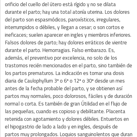
orificio del cuello del útero está rígido y no se dilata
durante el parto; hay una total atonía uterina. Los dolores
del parto son espasmódicos, paroxísticos, irregulares,
interrumpidos o débiles, y llegan a cesar; o son cortos e
ineficaces; suelen aparecer en ingles y miembros inferiores.
Falsos dolores de parto; hay dolores erráticos de vientre
durante el parto. Hemorragias. Falso embarazo. Es,
además, el preventivo por excelencia, no solo de los
trastornos recién mencionados en el parto, sino también de
los partos prematuros. La indicación es tomar una dosis
diaria de Caulophyllum 3ª o 6ª o 12ª o 30ª desde un mes
antes de la fecha probable del parto, y se obtienen así
partos muy normales, poco dolorosos, fáciles y de duración
normal o corta. Es también de gran Útilidad en el flujo de
las pequeñas, cuando es copioso y debilitante. Placenta
retenida con agotamiento y dolores débiles. Entuertos en
el hipogastrio de lado a lado y en ingles, después de
partos muy prolongados. Loquios sanguinolentos que duran