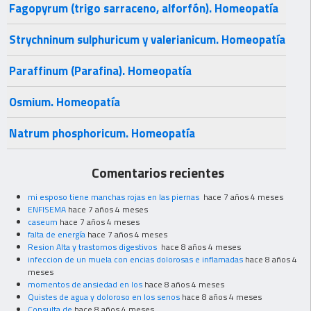
Fagopyrum (trigo sarraceno, alforfón). Homeopatía
Strychninum sulphuricum y valerianicum. Homeopatía
Paraffinum (Parafina). Homeopatía
Osmium. Homeopatía
Natrum phosphoricum. Homeopatía
Comentarios recientes
mi esposo tiene manchas rojas en las piernas
hace 7 años 4 meses
ENFISEMA
hace 7 años 4 meses
caseum
hace 7 años 4 meses
falta de energía
hace 7 años 4 meses
Resion Alta y trastornos digestivos
hace 8 años 4 meses
infeccion de un muela con encias dolorosas e inflamadas
hace 8 años 4
meses
momentos de ansiedad en los
hace 8 años 4 meses
Quistes de agua y doloroso en los senos
hace 8 años 4 meses
Consulta de
hace 8 años 4 meses