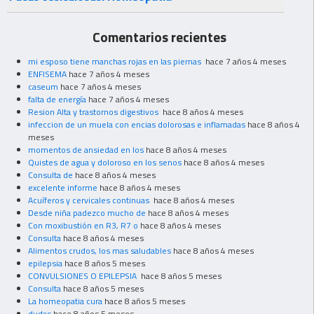
Comentarios recientes
mi esposo tiene manchas rojas en las piernas
hace 7 años 4 meses
ENFISEMA
hace 7 años 4 meses
caseum
hace 7 años 4 meses
falta de energía
hace 7 años 4 meses
Resion Alta y trastornos digestivos
hace 8 años 4 meses
infeccion de un muela con encias dolorosas e inflamadas
hace 8 años 4
meses
momentos de ansiedad en los
hace 8 años 4 meses
Quistes de agua y doloroso en los senos
hace 8 años 4 meses
Consulta de
hace 8 años 4 meses
excelente informe
hace 8 años 4 meses
Acuíferos y cervicales continuas
hace 8 años 4 meses
Desde niña padezco mucho de
hace 8 años 4 meses
Con moxibustión en R3, R7 o
hace 8 años 4 meses
Consulta
hace 8 años 4 meses
Alimentos crudos, los mas saludables
hace 8 años 4 meses
epilepsia
hace 8 años 5 meses
CONVULSIONES O EPILEPSIA
hace 8 años 5 meses
Consulta
hace 8 años 5 meses
La homeopatia cura
hace 8 años 5 meses
dudas
hace 8 años 5 meses