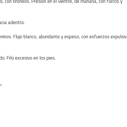
o, con tironeos. Presión en el vientre, de mañana, con flatos y
acia adentro.
eninos. Flujo blanco, abundante y espeso, con esfuerzos expulsi
o. Frío excesivo en los pies.
"