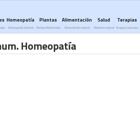
Subir a navegación
es
Homeopatía
Plantas
Alimentación
Salud
Terapias
ades
Homeopatía General
Plantas Medicinales
Alimentación natural
Medicina natural
Terapias naturales
hum. Homeopatía