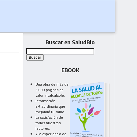
Buscar en SaludBio
EBOOK
Una obra de más de
3.000 páginas de
valor incalculable.
Información
extraordinaria que
mejorará tu salud.
La satisfación de
todos nuestros
lectores.
Y la experiencia de