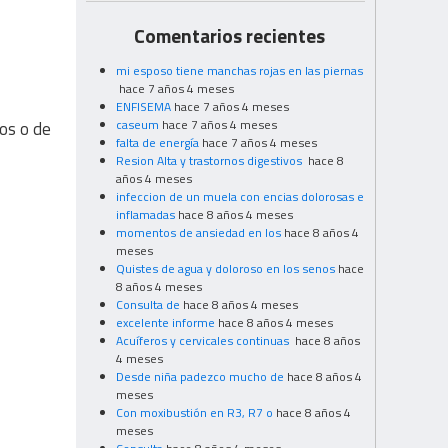
Comentarios recientes
mi esposo tiene manchas rojas en las piernas
hace 7 años 4 meses
ENFISEMA
hace 7 años 4 meses
caseum
hace 7 años 4 meses
vos o de
falta de energía
hace 7 años 4 meses
Resion Alta y trastornos digestivos
hace 8
años 4 meses
infeccion de un muela con encias dolorosas e
inflamadas
hace 8 años 4 meses
momentos de ansiedad en los
hace 8 años 4
meses
Quistes de agua y doloroso en los senos
hace
8 años 4 meses
Consulta de
hace 8 años 4 meses
excelente informe
hace 8 años 4 meses
Acuíferos y cervicales continuas
hace 8 años
4 meses
Desde niña padezco mucho de
hace 8 años 4
meses
Con moxibustión en R3, R7 o
hace 8 años 4
meses