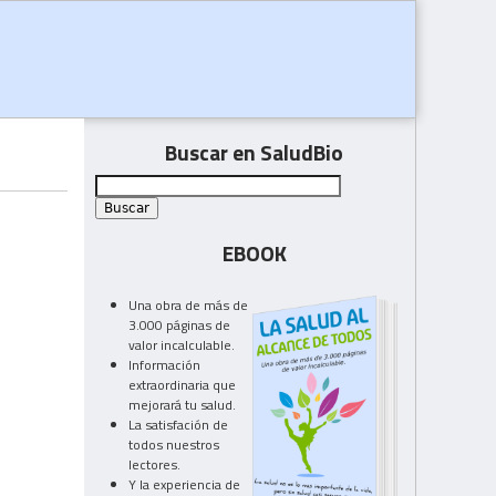
Buscar en SaludBio
EBOOK
Una obra de más de
3.000 páginas de
valor incalculable.
Información
extraordinaria que
mejorará tu salud.
La satisfación de
todos nuestros
lectores.
Y la experiencia de