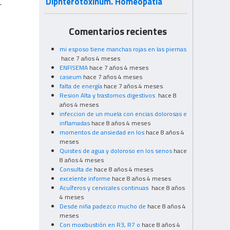
Diphterotoxinum. Homeopatía
.
Comentarios recientes
mi esposo tiene manchas rojas en las piernas
hace 7 años 4 meses
ENFISEMA
hace 7 años 4 meses
caseum
hace 7 años 4 meses
falta de energía
hace 7 años 4 meses
Resion Alta y trastornos digestivos
hace 8
años 4 meses
infeccion de un muela con encias dolorosas e
inflamadas
hace 8 años 4 meses
momentos de ansiedad en los
hace 8 años 4
meses
Quistes de agua y doloroso en los senos
hace
8 años 4 meses
Consulta de
hace 8 años 4 meses
excelente informe
hace 8 años 4 meses
Acuíferos y cervicales continuas
hace 8 años
4 meses
Desde niña padezco mucho de
hace 8 años 4
meses
Con moxibustión en R3, R7 o
hace 8 años 4