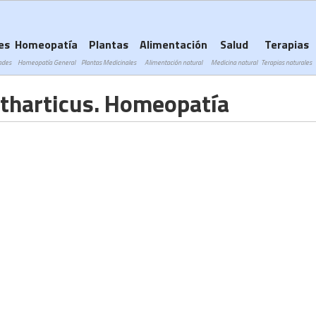
Subir a navegación
es
Homeopatía
Plantas
Alimentación
Salud
Terapias
ades
Homeopatía General
Plantas Medicinales
Alimentación natural
Medicina natural
Terapias naturales
tharticus. Homeopatía