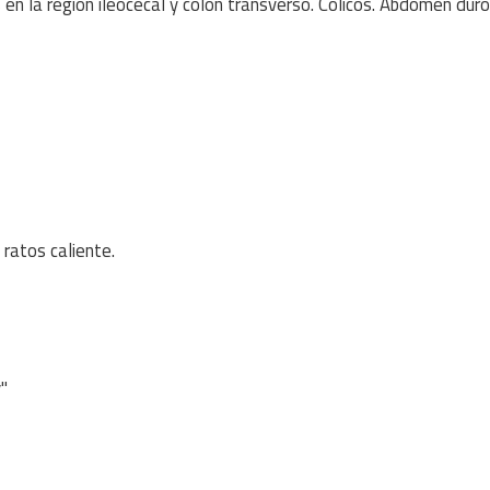
 en la región ileocecal y colon transverso. Cólicos. Abdomen duro
 ratos caliente.
"