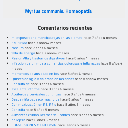
Myrtus communis. Homeopatía
Comentarios recientes
mi esposo tiene manchas rojas en las piernas
hace 7 años 4 meses
ENFISEMA
hace 7 años 4 meses
caseum
hace 7 años 4 meses
falta de energía
hace 7 años 4 meses
Resion Alta y trastornos digestivos
hace 8 años 4 meses
infeccion de un muela con encias dolorosas e inflamadas
hace 8 años 4
meses
momentos de ansiedad en los
hace 8 años 4 meses
Quistes de agua y doloroso en los senos
hace 8 años 4 meses
Consulta de
hace 8 años 4 meses
excelente informe
hace 8 años 4 meses
Acuíferos y cervicales continuas
hace 8 años 4 meses
Desde niña padezco mucho de
hace 8 años 4 meses
Con moxibustión en R3, R7 o
hace 8 años 5 meses
Consulta
hace 8 años 5 meses
Alimentos crudos, los mas saludables
hace 8 años 5 meses
epilepsia
hace 8 años 5 meses
CONVULSIONES O EPILEPSIA
hace 8 años 5 meses