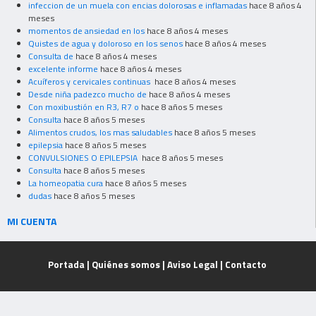
infeccion de un muela con encias dolorosas e inflamadas
hace 8 años 4
meses
momentos de ansiedad en los
hace 8 años 4 meses
Quistes de agua y doloroso en los senos
hace 8 años 4 meses
Consulta de
hace 8 años 4 meses
excelente informe
hace 8 años 4 meses
Acuíferos y cervicales continuas
hace 8 años 4 meses
Desde niña padezco mucho de
hace 8 años 4 meses
Con moxibustión en R3, R7 o
hace 8 años 5 meses
Consulta
hace 8 años 5 meses
Alimentos crudos, los mas saludables
hace 8 años 5 meses
epilepsia
hace 8 años 5 meses
CONVULSIONES O EPILEPSIA
hace 8 años 5 meses
Consulta
hace 8 años 5 meses
La homeopatia cura
hace 8 años 5 meses
dudas
hace 8 años 5 meses
MI CUENTA
Portada
|
Quiénes somos
|
Aviso Legal
|
Contacto