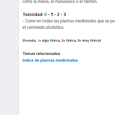
como la malva, el malvavisco o el llantén.
Toxicidad
0
-
1
- 2 - 3
:
- Como en todas las plantas medicinales que se pu
el contenido alcohólico.
(
0
=nada,
1
= algo tóxica,
2
= tóxica,
3
= muy tóxica)
Temas relacionados
Indice de plantas medicinales