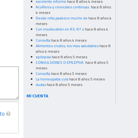
excelente informe
hace 8 años 4 meses
Acuíferos y cervicales continuas
hace 8 años
4 meses
Desde niña padezco mucho de
hace 8 años 4
meses
Con moxibustión en R3, R7 o
hace 8 años 4
meses
Consulta
hace 8 años 4 meses
Alimentos crudos, los mas saludables
hace 8
años 4 meses
epilepsia
hace 8 años 5 meses
CONVULSIONES O EPILEPSIA
hace 8 años 5
meses
Consulta
hace 8 años 5 meses
La homeopatia cura
hace 8 años 5 meses
dudas
hace 8 años 5 meses
MI CUENTA
to