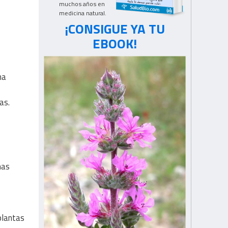
muchos años en
medicina natural.
¡CONSIGUE YA TU
EBOOK!
na
as.
mas
plantas