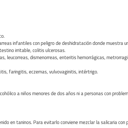
co.
iarreas infantiles con peligro de deshidratación donde muestra u
tino irritable, colitis ulcerosas.
as, leucorreas, dismenorreas, enteritis hemorrágicas, metrorragi
is, faringitis, eczemas, vulvovaginitis, intértrigo.
alcohólico a niños menores de dos años ni a personas con proble
nido en taninos. Para evitarlo conviene mezclar la salicaria con 