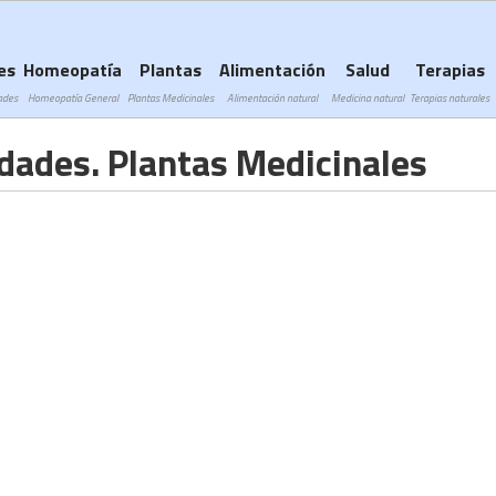
Subir a navegación
es
Homeopatía
Plantas
Alimentación
Salud
Terapias
ades
Homeopatía General
Plantas Medicinales
Alimentación natural
Medicina natural
Terapias naturales
edades. Plantas Medicinales