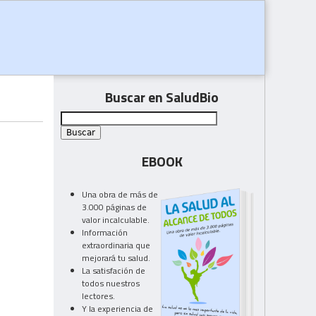
Buscar en SaludBio
EBOOK
Una obra de más de
3.000 páginas de
valor incalculable.
Información
extraordinaria que
mejorará tu salud.
La satisfación de
todos nuestros
lectores.
Y la experiencia de