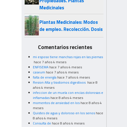
Propiedades. Plantas
Medicinales
Plantas Medicinales: Modos
de empleo. Recolección. Dosis
Comentarios recientes
mi esposo tiene manchas rojas en las piernas
hace 7 años 4 meses
ENFISEMA
hace 7 años 4 meses
caseum
hace 7 años 4 meses
falta de energía
hace 7 años 4 meses
Resion Alta y trastornos digestivos
hace 8
años 4 meses
infeccion de un muela con encias dolorosas e
inflamadas
hace 8 años 4 meses
momentos de ansiedad en los
hace 8 años 4
meses
Quistes de agua y doloroso en los senos
hace
8 años 4 meses
Consulta de
hace 8 años 4 meses