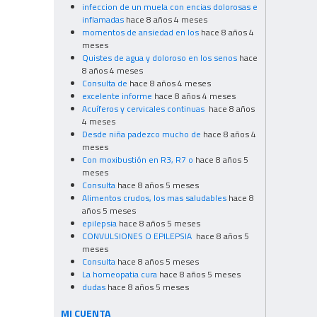
infeccion de un muela con encias dolorosas e
inflamadas
hace 8 años 4 meses
momentos de ansiedad en los
hace 8 años 4
meses
Quistes de agua y doloroso en los senos
hace
8 años 4 meses
Consulta de
hace 8 años 4 meses
excelente informe
hace 8 años 4 meses
Acuíferos y cervicales continuas
hace 8 años
4 meses
Desde niña padezco mucho de
hace 8 años 4
meses
Con moxibustión en R3, R7 o
hace 8 años 5
meses
Consulta
hace 8 años 5 meses
Alimentos crudos, los mas saludables
hace 8
años 5 meses
epilepsia
hace 8 años 5 meses
CONVULSIONES O EPILEPSIA
hace 8 años 5
meses
Consulta
hace 8 años 5 meses
La homeopatia cura
hace 8 años 5 meses
dudas
hace 8 años 5 meses
MI CUENTA