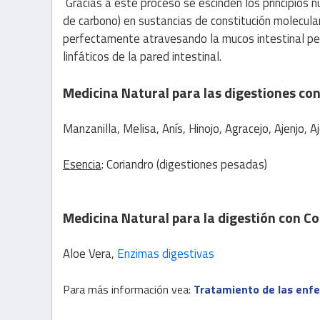
Gracias a este proceso se escinden los principios nu
de carbono) en sustancias de constitución molecul
perfectamente atravesando la mucos intestinal per
linfáticos de la pared intestinal.
Medicina Natural
para las digestiones co
Manzanilla, Melisa, Anís, Hinojo, Agracejo, Ajenjo, 
Esencia
: Coriandro (digestiones pesadas)
Medicina Natural
para la digestión con
Co
Aloe Vera,
Enzimas digestivas
Para más información vea:
Tratamiento de las enf