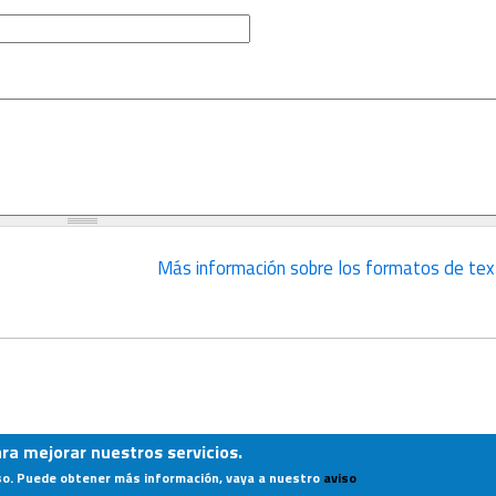
Más información sobre los formatos de tex
ara mejorar nuestros servicios.
Portada
|
Quiénes somos
|
Aviso Legal
|
Contacto
so. Puede obtener más información, vaya a nuestro
aviso