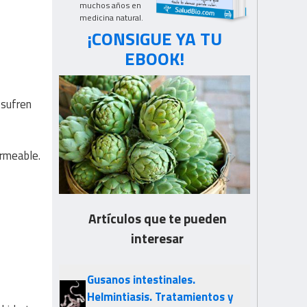
muchos años en
medicina natural.
¡CONSIGUE YA TU
EBOOK!
 sufren
ermeable.
Artículos que te pueden
interesar
Gusanos intestinales.
Helmintiasis. Tratamientos y