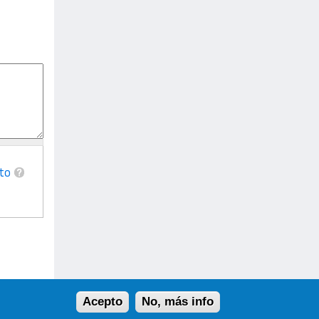
to
Acepto
No, más info