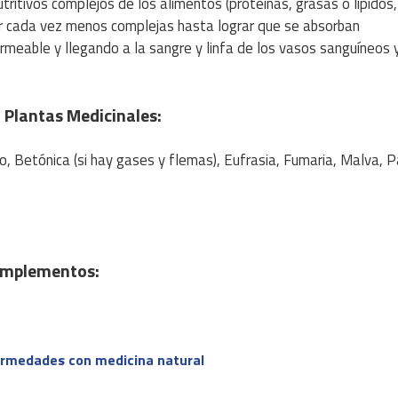
tritivos complejos de los alimentos (proteínas, grasas o lípidos,
ar cada vez menos complejas hasta lograr que se absorban
meable y llegando a la sangre y linfa de los vasos sanguíneos 
n
Plantas Medicinales
:
Ajo, Betónica (si hay gases y flemas), Eufrasia, Fumaria, Malva, 
mplementos
:
ermedades con medicina natural