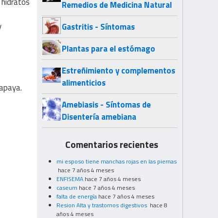
 hidratos
Remedios de Medicina Natural
y
Gastritis - Síntomas
Plantas para el estómago
Estreñimiento y complementos
alimenticios
Papaya.
Amebiasis - Síntomas de
Disentería amebiana
Comentarios recientes
mi esposo tiene manchas rojas en las piernas
hace 7 años 4 meses
ENFISEMA
hace 7 años 4 meses
caseum
hace 7 años 4 meses
falta de energía
hace 7 años 4 meses
Resion Alta y trastornos digestivos
hace 8
años 4 meses