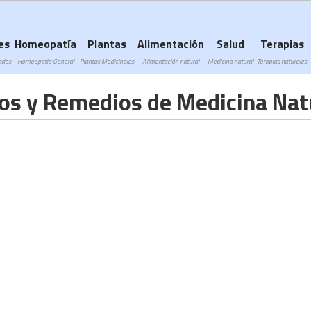
Subir a navegación
es
Homeopatía
Plantas
Alimentación
Salud
Terapias
ades
Homeopatía General
Plantas Medicinales
Alimentación natural
Medicina natural
Terapias naturales
os y Remedios de Medicina Nat