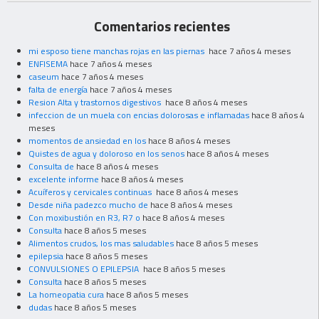
Comentarios recientes
mi esposo tiene manchas rojas en las piernas
hace 7 años 4 meses
ENFISEMA
hace 7 años 4 meses
caseum
hace 7 años 4 meses
falta de energía
hace 7 años 4 meses
Resion Alta y trastornos digestivos
hace 8 años 4 meses
infeccion de un muela con encias dolorosas e inflamadas
hace 8 años 4
meses
momentos de ansiedad en los
hace 8 años 4 meses
Quistes de agua y doloroso en los senos
hace 8 años 4 meses
Consulta de
hace 8 años 4 meses
excelente informe
hace 8 años 4 meses
Acuíferos y cervicales continuas
hace 8 años 4 meses
Desde niña padezco mucho de
hace 8 años 4 meses
Con moxibustión en R3, R7 o
hace 8 años 4 meses
Consulta
hace 8 años 5 meses
Alimentos crudos, los mas saludables
hace 8 años 5 meses
epilepsia
hace 8 años 5 meses
CONVULSIONES O EPILEPSIA
hace 8 años 5 meses
Consulta
hace 8 años 5 meses
La homeopatia cura
hace 8 años 5 meses
dudas
hace 8 años 5 meses