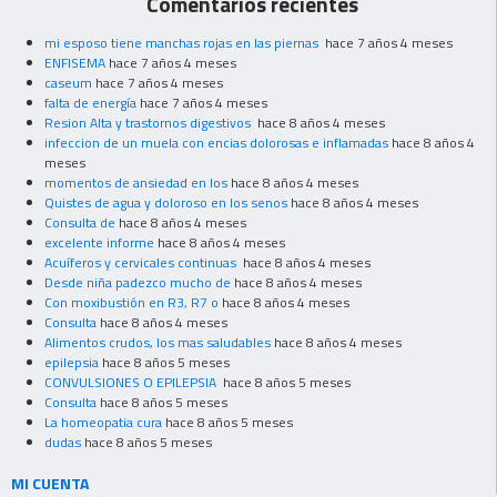
Comentarios recientes
mi esposo tiene manchas rojas en las piernas
hace 7 años 4 meses
ENFISEMA
hace 7 años 4 meses
caseum
hace 7 años 4 meses
falta de energía
hace 7 años 4 meses
Resion Alta y trastornos digestivos
hace 8 años 4 meses
infeccion de un muela con encias dolorosas e inflamadas
hace 8 años 4
meses
momentos de ansiedad en los
hace 8 años 4 meses
Quistes de agua y doloroso en los senos
hace 8 años 4 meses
Consulta de
hace 8 años 4 meses
excelente informe
hace 8 años 4 meses
Acuíferos y cervicales continuas
hace 8 años 4 meses
Desde niña padezco mucho de
hace 8 años 4 meses
Con moxibustión en R3, R7 o
hace 8 años 4 meses
Consulta
hace 8 años 4 meses
Alimentos crudos, los mas saludables
hace 8 años 4 meses
epilepsia
hace 8 años 5 meses
CONVULSIONES O EPILEPSIA
hace 8 años 5 meses
Consulta
hace 8 años 5 meses
La homeopatia cura
hace 8 años 5 meses
dudas
hace 8 años 5 meses
MI CUENTA