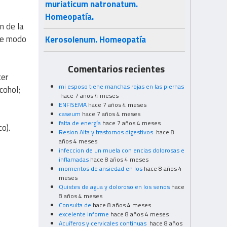
muriaticum natronatum.
Homeopatía.
n de la
 de modo
Kerosolenum. Homeopatía
Comentarios recientes
cer
mi esposo tiene manchas rojas en las piernas
cohol;
hace 7 años 4 meses
ENFISEMA
hace 7 años 4 meses
caseum
hace 7 años 4 meses
falta de energía
hace 7 años 4 meses
co).
Resion Alta y trastornos digestivos
hace 8
años 4 meses
infeccion de un muela con encias dolorosas e
inflamadas
hace 8 años 4 meses
momentos de ansiedad en los
hace 8 años 4
meses
Quistes de agua y doloroso en los senos
hace
8 años 4 meses
Consulta de
hace 8 años 4 meses
excelente informe
hace 8 años 4 meses
Acuíferos y cervicales continuas
hace 8 años