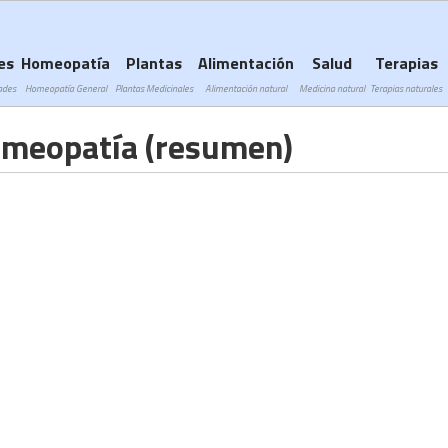
Subir a navegación
es
Homeopatía
Plantas
Alimentación
Salud
Terapias
ades
Homeopatía General
Plantas Medicinales
Alimentación natural
Medicina natural
Terapias naturales
omeopatía (resumen)