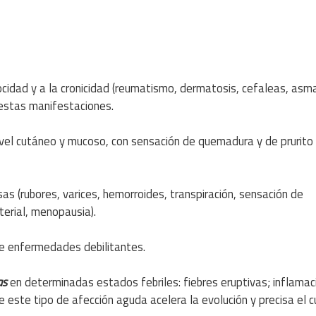
ocidad y a la cronicidad (reumatismo, dermatosis, cefaleas, asm
e estas manifestaciones.
nivel cutáneo y mucoso, con sensación de quemadura y de prurito
s (rubores, varices, hemorroides, transpiración, sensación de
terial, menopausia).
e enfermedades debilitantes.
as
en determinadas estados febriles: fiebres eruptivas; inflama
de este tipo de afección aguda acelera la evolución y precisa el 