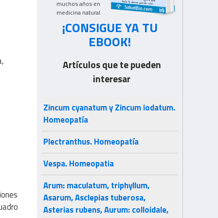
muchos años en
medicina natural.
¡CONSIGUE YA TU
EBOOK!
a,
Artículos que te pueden
interesar
Zincum cyanatum y Zincum iodatum.
Homeopatía
Plectranthus. Homeopatía
Vespa. Homeopatia
Arum: maculatum, triphyllum,
ciones
Asarum, Asclepias tuberosa,
cuadro
Asterias rubens, Aurum: colloidale,