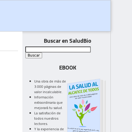
Buscar en SaludBio
EBOOK
Una obra de más de
3.000 páginas de
valor incalculable.
Información
extraordinaria que
mejorará tu salud.
La satisfación de
todos nuestros
lectores.
Y la experiencia de