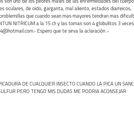
citos son uno de los peores males de las enfermedades del cuerpo
es oculares, de oido, garganta, mal aliento, estados diarreicos,
os problemillas que cuando sean mas mayores tendran mas dificul
NTUN NITRICUM a la 15 ch y las tomas son 4 globulitos 3 veces al
4@hotmail.com.- Espero que te sirva la aclaración .-
A PICADURA DE CUALQUIER INSECTO CUANDO LA PICA UN SAN
SULFUR PERO TENGO MIS DUDAS ME PODRIA ACONSEJAR