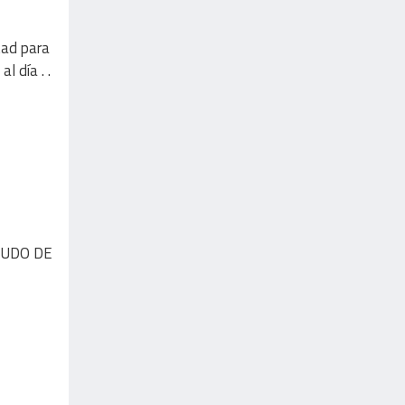
tad para
 día . .
CUDO DE