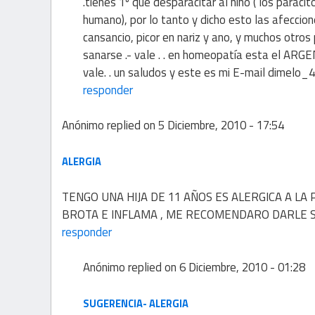
.tienes 1º que desparacitar al niño ( los para
humano), por lo tanto y dicho esto las afeccion
cansancio, picor en nariz y ano, y muchos otr
sanarse .- vale . . en homeopatía esta el ARGE
vale. . un saludos y este es mi E-mail dimelo_4
responder
Anónimo
replied on
5 Diciembre, 2010 - 17:54
ALERGIA
TENGO UNA HIJA DE 11 AÑOS ES ALERGICA A L
BROTA E INFLAMA , ME RECOMENDARO DARLE 
responder
Anónimo
replied on
6 Diciembre, 2010 - 01:28
SUGERENCIA- ALERGIA