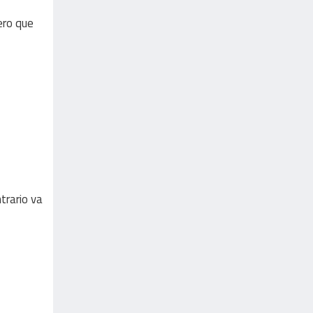
ero que
trario va