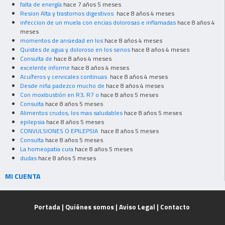
falta de energía
hace 7 años 5 meses
Resion Alta y trastornos digestivos
hace 8 años 4 meses
infeccion de un muela con encias dolorosas e inflamadas
hace 8 años 4
meses
momentos de ansiedad en los
hace 8 años 4 meses
Quistes de agua y doloroso en los senos
hace 8 años 4 meses
Consulta de
hace 8 años 4 meses
excelente informe
hace 8 años 4 meses
Acuíferos y cervicales continuas
hace 8 años 4 meses
Desde niña padezco mucho de
hace 8 años 4 meses
Con moxibustión en R3, R7 o
hace 8 años 5 meses
Consulta
hace 8 años 5 meses
Alimentos crudos, los mas saludables
hace 8 años 5 meses
epilepsia
hace 8 años 5 meses
CONVULSIONES O EPILEPSIA
hace 8 años 5 meses
Consulta
hace 8 años 5 meses
La homeopatia cura
hace 8 años 5 meses
dudas
hace 8 años 5 meses
MI CUENTA
Portada
|
Quiénes somos
|
Aviso Legal
|
Contacto