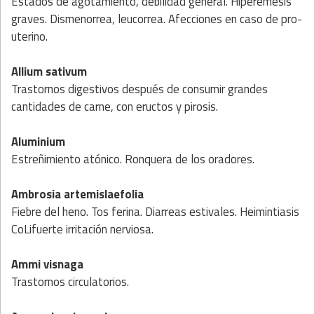
Estados de agotamiento, debilidad general. Hiperemesis
gra­ves. Dismenorrea, leucorrea. Afecciones en caso de pro­
uterino.
Allium sativum
Trastornos digestivos después de consumir grandes
cantida­des de carne, con eructos y pirosis.
Aluminium
Estreñimiento atónico. Ronquera de los oradores.
Ambrosia artemislaefolia
Fiebre del heno. Tos ferina. Diarreas estivales. Heimintiasis
CoLifuerte irritación nerviosa.
Ammi visnaga
Trastornos circulatorios.