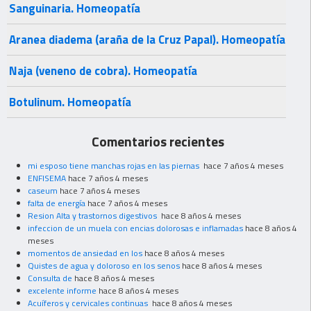
Sanguinaria. Homeopatía
Aranea diadema (araña de la Cruz Papal). Homeopatía
Naja (veneno de cobra). Homeopatía
Botulinum. Homeopatía
Comentarios recientes
mi esposo tiene manchas rojas en las piernas
hace 7 años 4 meses
ENFISEMA
hace 7 años 4 meses
caseum
hace 7 años 4 meses
falta de energía
hace 7 años 4 meses
Resion Alta y trastornos digestivos
hace 8 años 4 meses
infeccion de un muela con encias dolorosas e inflamadas
hace 8 años 4
meses
momentos de ansiedad en los
hace 8 años 4 meses
Quistes de agua y doloroso en los senos
hace 8 años 4 meses
Consulta de
hace 8 años 4 meses
excelente informe
hace 8 años 4 meses
Acuíferos y cervicales continuas
hace 8 años 4 meses