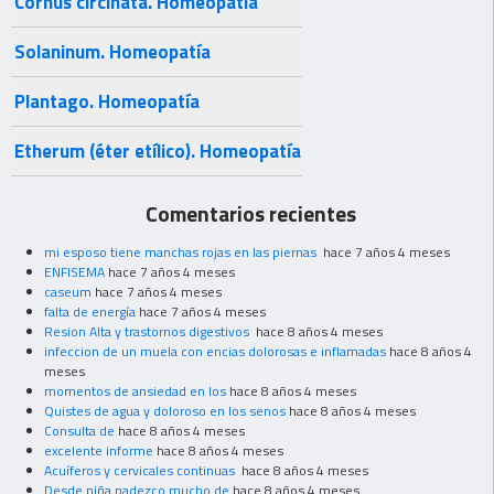
Cornus circinata. Homeopatía
Solaninum. Homeopatía
Plantago. Homeopatía
Etherum (éter etílico). Homeopatía
Comentarios recientes
mi esposo tiene manchas rojas en las piernas
hace 7 años 4 meses
ENFISEMA
hace 7 años 4 meses
caseum
hace 7 años 4 meses
falta de energía
hace 7 años 4 meses
Resion Alta y trastornos digestivos
hace 8 años 4 meses
infeccion de un muela con encias dolorosas e inflamadas
hace 8 años 4
meses
momentos de ansiedad en los
hace 8 años 4 meses
Quistes de agua y doloroso en los senos
hace 8 años 4 meses
Consulta de
hace 8 años 4 meses
excelente informe
hace 8 años 4 meses
Acuíferos y cervicales continuas
hace 8 años 4 meses
Desde niña padezco mucho de
hace 8 años 4 meses