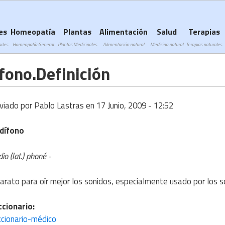
Subir a navegación
es
Homeopatía
Plantas
Alimentación
Salud
Terapias
ades
Homeopatía General
Plantas Medicinales
Alimentación natural
Medicina natural
Terapias naturales
fono.Definición
viado por
Pablo Lastras
en
17 Junio, 2009 - 12:52
dífono
io (lat.) phoné -
arato para oír mejor los sonidos, especialmente usado por los s
ccionario:
ccionario-médico