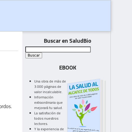
Buscar en SaludBio
EBOOK
Una obra de más de
3.000 páginas de
valor incalculable.
Información
extraordinaria que
ordos.
mejorará tu salud.
La satisfación de
todos nuestros
lectores.
Y la experiencia de