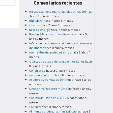
Comentarios recientes
mi esposo tiene manchas rojas en las piernas
hace 7 años 4 meses
ENFISEMA
hace 7 años 4 meses
caseum
hace 7 años 4 meses
falta de energía
hace 7 años 4 meses
Resion Alta y trastornos digestivos
hace 8
años 4 meses
infeccion de un muela con encias dolorosas e
inflamadas
hace 8 años 4 meses
momentos de ansiedad en los
hace 8 años 4
meses
Quistes de agua y doloroso en los senos
hace
8 años 4 meses
Consulta de
hace 8 años 4 meses
excelente informe
hace 8 años 4 meses
Acuíferos y cervicales continuas
hace 8 años
4 meses
Desde niña padezco mucho de
hace 8 años 4
meses
Con moxibustión en R3, R7 o
hace 8 años 5
meses
Consulta
hace 8 años 5 meses
Alimentos crudos, los mas saludables
hace 8