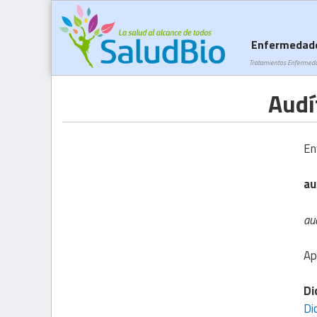
Enfermedad
Tratamientos Enfermed
Audí
En
au
aud
Ap
Di
Di