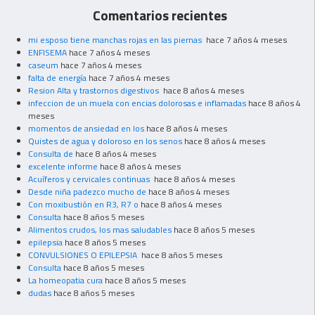
Comentarios recientes
mi esposo tiene manchas rojas en las piernas
hace 7 años 4 meses
ENFISEMA
hace 7 años 4 meses
caseum
hace 7 años 4 meses
falta de energía
hace 7 años 4 meses
Resion Alta y trastornos digestivos
hace 8 años 4 meses
infeccion de un muela con encias dolorosas e inflamadas
hace 8 años 4
meses
momentos de ansiedad en los
hace 8 años 4 meses
Quistes de agua y doloroso en los senos
hace 8 años 4 meses
Consulta de
hace 8 años 4 meses
excelente informe
hace 8 años 4 meses
Acuíferos y cervicales continuas
hace 8 años 4 meses
Desde niña padezco mucho de
hace 8 años 4 meses
Con moxibustión en R3, R7 o
hace 8 años 4 meses
Consulta
hace 8 años 5 meses
Alimentos crudos, los mas saludables
hace 8 años 5 meses
epilepsia
hace 8 años 5 meses
CONVULSIONES O EPILEPSIA
hace 8 años 5 meses
Consulta
hace 8 años 5 meses
La homeopatia cura
hace 8 años 5 meses
dudas
hace 8 años 5 meses