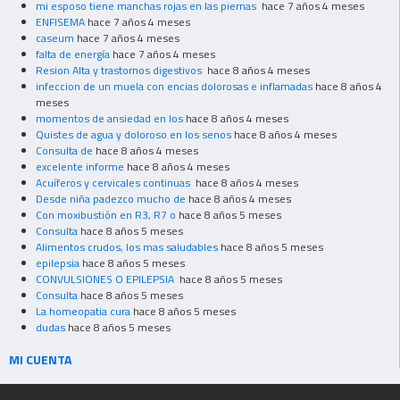
mi esposo tiene manchas rojas en las piernas
hace 7 años 4 meses
ENFISEMA
hace 7 años 4 meses
caseum
hace 7 años 4 meses
falta de energía
hace 7 años 4 meses
Resion Alta y trastornos digestivos
hace 8 años 4 meses
infeccion de un muela con encias dolorosas e inflamadas
hace 8 años 4
meses
momentos de ansiedad en los
hace 8 años 4 meses
Quistes de agua y doloroso en los senos
hace 8 años 4 meses
Consulta de
hace 8 años 4 meses
excelente informe
hace 8 años 4 meses
Acuíferos y cervicales continuas
hace 8 años 4 meses
Desde niña padezco mucho de
hace 8 años 4 meses
Con moxibustión en R3, R7 o
hace 8 años 5 meses
Consulta
hace 8 años 5 meses
Alimentos crudos, los mas saludables
hace 8 años 5 meses
epilepsia
hace 8 años 5 meses
CONVULSIONES O EPILEPSIA
hace 8 años 5 meses
Consulta
hace 8 años 5 meses
La homeopatia cura
hace 8 años 5 meses
dudas
hace 8 años 5 meses
MI CUENTA