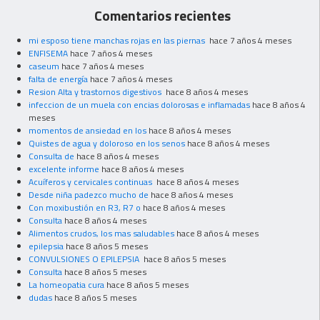
Comentarios recientes
mi esposo tiene manchas rojas en las piernas
hace 7 años 4 meses
ENFISEMA
hace 7 años 4 meses
caseum
hace 7 años 4 meses
falta de energía
hace 7 años 4 meses
Resion Alta y trastornos digestivos
hace 8 años 4 meses
infeccion de un muela con encias dolorosas e inflamadas
hace 8 años 4
meses
momentos de ansiedad en los
hace 8 años 4 meses
Quistes de agua y doloroso en los senos
hace 8 años 4 meses
Consulta de
hace 8 años 4 meses
excelente informe
hace 8 años 4 meses
Acuíferos y cervicales continuas
hace 8 años 4 meses
Desde niña padezco mucho de
hace 8 años 4 meses
Con moxibustión en R3, R7 o
hace 8 años 4 meses
Consulta
hace 8 años 4 meses
Alimentos crudos, los mas saludables
hace 8 años 4 meses
epilepsia
hace 8 años 5 meses
CONVULSIONES O EPILEPSIA
hace 8 años 5 meses
Consulta
hace 8 años 5 meses
La homeopatia cura
hace 8 años 5 meses
dudas
hace 8 años 5 meses