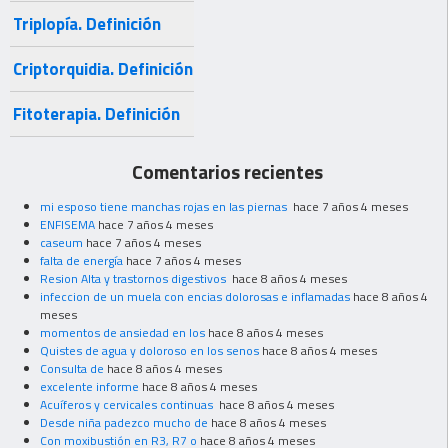
Triplopía. Definición
Criptorquidia. Definición
Fitoterapia. Definición
Comentarios recientes
mi esposo tiene manchas rojas en las piernas
hace 7 años 4 meses
ENFISEMA
hace 7 años 4 meses
caseum
hace 7 años 4 meses
falta de energía
hace 7 años 4 meses
Resion Alta y trastornos digestivos
hace 8 años 4 meses
infeccion de un muela con encias dolorosas e inflamadas
hace 8 años 4
meses
momentos de ansiedad en los
hace 8 años 4 meses
Quistes de agua y doloroso en los senos
hace 8 años 4 meses
Consulta de
hace 8 años 4 meses
excelente informe
hace 8 años 4 meses
Acuíferos y cervicales continuas
hace 8 años 4 meses
Desde niña padezco mucho de
hace 8 años 4 meses
Con moxibustión en R3, R7 o
hace 8 años 4 meses