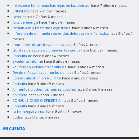
mi esposo tiene manchas rojas en las piernas
hace 7 años 4 meses
ENFISEMA
hace 7 años 4 meses
caseum
hace 7 años 4 meses
falta de energía
hace 7 años 4 meses
Resion Alta y trastornos digestivos
hace 8 años 4 meses
infeccion de un muela con encias dolorosas e inflamadas
hace 8 años 4
meses
momentos de ansiedad en los
hace 8 años 4 meses
Quistes de agua y doloroso en los senos
hace 8 años 4 meses
Consulta de
hace 8 años 4 meses
excelente informe
hace 8 años 4 meses
Acuíferos y cervicales continuas
hace 8 años 4 meses
Desde niña padezco mucho de
hace 8 años 4 meses
Con moxibustión en R3, R7 o
hace 8 años 5 meses
Consulta
hace 8 años 5 meses
Alimentos crudos, los mas saludables
hace 8 años 5 meses
epilepsia
hace 8 años 5 meses
CONVULSIONES O EPILEPSIA
hace 8 años 5 meses
Consulta
hace 8 años 5 meses
La homeopatia cura
hace 8 años 5 meses
dudas
hace 8 años 5 meses
MI CUENTA