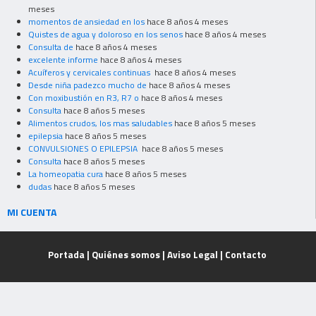
meses
momentos de ansiedad en los
hace 8 años 4 meses
Quistes de agua y doloroso en los senos
hace 8 años 4 meses
Consulta de
hace 8 años 4 meses
excelente informe
hace 8 años 4 meses
Acuíferos y cervicales continuas
hace 8 años 4 meses
Desde niña padezco mucho de
hace 8 años 4 meses
Con moxibustión en R3, R7 o
hace 8 años 4 meses
Consulta
hace 8 años 5 meses
Alimentos crudos, los mas saludables
hace 8 años 5 meses
epilepsia
hace 8 años 5 meses
CONVULSIONES O EPILEPSIA
hace 8 años 5 meses
Consulta
hace 8 años 5 meses
La homeopatia cura
hace 8 años 5 meses
dudas
hace 8 años 5 meses
MI CUENTA
Portada
|
Quiénes somos
|
Aviso Legal
|
Contacto