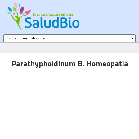
Subir a navegación
Parathyphoidinum B. Homeopatía