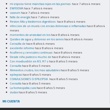
mi esposo tiene manchas rojas en las piernas
hace 7 años 4 meses
ENFISEMA
hace 7 años 4 meses
caseum
hace 7 años 4 meses
falta de energía
hace 7 años 4 meses
Resion Alta y trastornos digestivos
hace 8 años 4 meses
infeccion de un muela con encias dolorosas e inflamadas
hace 8 años 4
meses
momentos de ansiedad en los
hace 8 años 4 meses
Quistes de agua y doloroso en los senos
hace 8 años 4 meses
Consulta de
hace 8 años 4 meses
excelente informe
hace 8 años 4 meses
Acuíferos y cervicales continuas
hace 8 años 4 meses
Desde niña padezco mucho de
hace 8 años 4 meses
Con moxibustión en R3, R7 o
hace 8 años 5 meses
Consulta
hace 8 años 5 meses
Alimentos crudos, los mas saludables
hace 8 años 5 meses
epilepsia
hace 8 años 5 meses
CONVULSIONES O EPILEPSIA
hace 8 años 5 meses
Consulta
hace 8 años 5 meses
La homeopatia cura
hace 8 años 5 meses
dudas
hace 8 años 5 meses
MI CUENTA