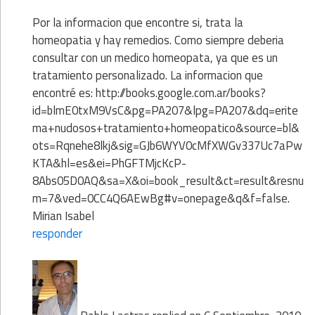
Por la informacion que encontre si, trata la
homeopatia y hay remedios. Como siempre deberia
consultar con un medico homeopata, ya que es un
tratamiento personalizado. La informacion que
encontré es: http://books.google.com.ar/books?
id=blmE0txM9VsC&pg=PA207&lpg=PA207&dq=erite
ma+nudosos+tratamiento+homeopatico&source=bl&
ots=Rqnehe8lkj&sig=GJb6WYV0cMfXWGv337Uc7aPw
KTA&hl=es&ei=PhGFTMjcKcP-
8Abs05D0AQ&sa=X&oi=book_result&ct=result&resnu
m=7&ved=0CC4Q6AEwBg#v=onepage&q&f=false.
Mirian Isabel
responder