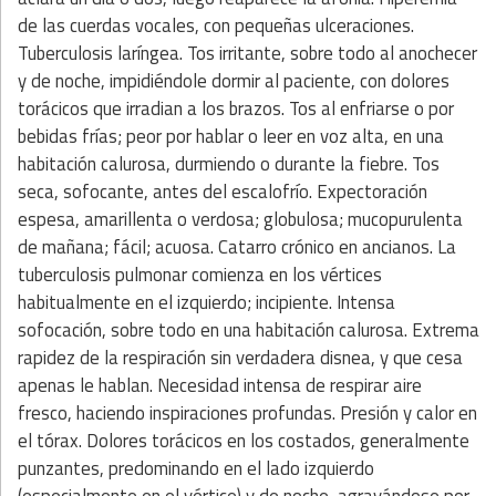
de las cuerdas vocales, con pequeñas ulceraciones.
Tuberculosis laríngea. Tos irritante, sobre todo al anochecer
y de noche, impidiéndole dormir al paciente, con dolores
torácicos que irradian a los brazos. Tos al enfriarse o por
bebidas frías; peor por hablar o leer en voz alta, en una
habitación calurosa, durmiendo o durante la fiebre. Tos
seca, sofocante, antes del escalofrío. Expectoración
espesa, amarillenta o verdosa; globulosa; mucopurulenta
de mañana; fácil; acuosa. Catarro crónico en ancianos. La
tuberculosis pulmonar comienza en los vértices
habitualmente en el izquierdo; incipiente. Intensa
sofocación, sobre todo en una habitación calurosa. Extrema
rapidez de la respiración sin verdadera disnea, y que cesa
apenas le hablan. Necesidad intensa de respirar aire
fresco, haciendo inspiraciones profundas. Presión y calor en
el tórax. Dolores torácicos en los costados, generalmente
punzantes, predominando en el lado izquierdo
(especialmente en el vértice) y de noche, agravándose por