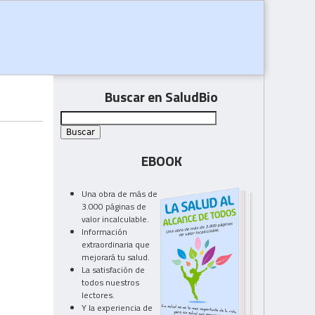
Buscar en SaludBio
EBOOK
Una obra de más de
3.000 páginas de
valor incalculable.
Información
extraordinaria que
mejorará tu salud.
La satisfación de
todos nuestros
lectores.
Y la experiencia de