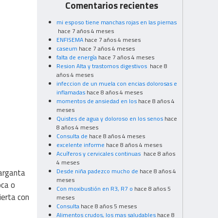
Comentarios recientes
mi esposo tiene manchas rojas en las piernas
hace 7 años 4 meses
ENFISEMA
hace 7 años 4 meses
caseum
hace 7 años 4 meses
falta de energía
hace 7 años 4 meses
Resion Alta y trastornos digestivos
hace 8
años 4 meses
infeccion de un muela con encias dolorosas e
inflamadas
hace 8 años 4 meses
momentos de ansiedad en los
hace 8 años 4
meses
Quistes de agua y doloroso en los senos
hace
8 años 4 meses
Consulta de
hace 8 años 4 meses
excelente informe
hace 8 años 4 meses
Acuíferos y cervicales continuas
hace 8 años
4 meses
Desde niña padezco mucho de
hace 8 años 4
garganta
meses
oca o
Con moxibustión en R3, R7 o
hace 8 años 5
ierta con
meses
Consulta
hace 8 años 5 meses
Alimentos crudos, los mas saludables
hace 8