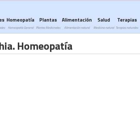
Subir a navegación
es
Homeopatía
Plantas
Alimentación
Salud
Terapias
ades
Homeopatía General
Plantas Medicinales
Alimentación natural
Medicina natural
Terapias naturales
hia. Homeopatía