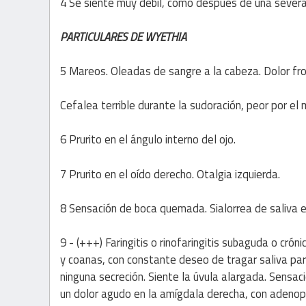
4 Se siente muy débil, como después de una sever
PARTICULARES DE WYETHIA
5 Mareos. Oleadas de sangre a la cabeza. Dolor fro
Cefalea terrible durante la sudoración, peor por el
6 Prurito en el ángulo interno del ojo.
7 Prurito en el oído derecho. Otalgia izquierda.
8 Sensación de boca quemada. Sialorrea de saliva 
9 - (+++) Faringitis o rinofaringitis subaguda o cró
y coanas, con constante deseo de tragar saliva para 
ninguna secreción. Siente la úvula alargada. Sensac
un dolor agudo en la amígdala derecha, con adenopa