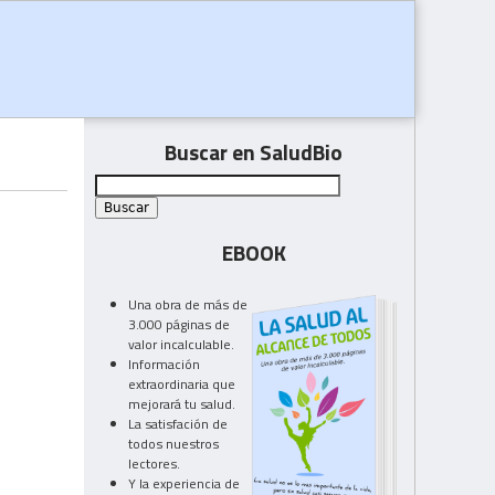
Buscar en SaludBio
EBOOK
Una obra de más de
3.000 páginas de
valor incalculable.
Información
extraordinaria que
mejorará tu salud.
La satisfación de
todos nuestros
lectores.
Y la experiencia de