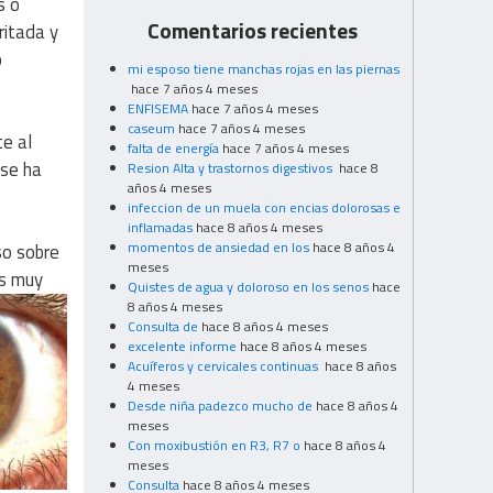
s o
Comentarios recientes
ritada y
o
mi esposo tiene manchas rojas en las piernas
hace 7 años 4 meses
ENFISEMA
hace 7 años 4 meses
caseum
hace 7 años 4 meses
te al
falta de energía
hace 7 años 4 meses
 se ha
Resion Alta y trastornos digestivos
hace 8
años 4 meses
infeccion de un muela con encias dolorosas e
inflamadas
hace 8 años 4 meses
momentos de ansiedad en los
hace 8 años 4
so sobre
meses
os muy
Quistes de agua y doloroso en los senos
hace
8 años 4 meses
Consulta de
hace 8 años 4 meses
excelente informe
hace 8 años 4 meses
Acuíferos y cervicales continuas
hace 8 años
4 meses
Desde niña padezco mucho de
hace 8 años 4
meses
Con moxibustión en R3, R7 o
hace 8 años 4
meses
Consulta
hace 8 años 4 meses