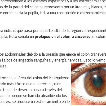
n corresponden a los estados espásticos y a los estrechamiento
 de la pared del colon se representa por un área muy blanca, ir
e encaja hacia la pupila, indica una constricción o estrechamient
a iridiana que pasa por la parte alta de la región correspondien
upila. Esto señala un
prolapso en el colon transverso
: el colon
s abdominales debido a la presión que ejerce el colon transver
 faltos de irrigación sanguínea y energía nerviosa. Esto lo vem
jiga.
oxinas, el área del colon del iris izquierdo
ado más tóxico que el derecho (colon
material de desecho pasa a través del
ecando porque se han ido absorbiendo los
egulares, se produce un estancamiento en le