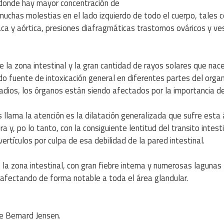
 donde hay mayor concentración de
chas molestias en el lado izquierdo de todo el cuerpo, tales 
aca y aórtica, presiones diafragmáticas trastornos ováricos y ves
 la zona intestinal y la gran cantidad de rayos solares que nac
ndo fuente de intoxicación general en diferentes partes del orga
dios, los órganos están siendo afectados por la importancia de
os llama la atención es la dilatación generalizada que sufre esta 
a y, po lo tanto, con la consiguiente lentitud del transito intesti
ículos por culpa de esa debilidad de la pared intestinal.
la zona intestinal, con gran fiebre interna y numerosas lagunas
l, afectando de forma notable a toda el área glandular.
de Bernard Jensen.