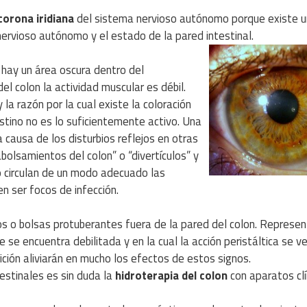
corona iridiana
del sistema nervioso autónomo porque existe 
nervioso autónomo y el estado de la pared intestinal.
hay un área oscura dentro del
l colon la actividad muscular es débil.
 la razón por la cual existe la coloración
estino no es lo suficientemente activo. Una
 causa de los disturbios reflejos en otras
bolsamientos del colon” o “divertículos” y
no circulan de un modo adecuado las
 ser focos de infección.
os o bolsas protuberantes fuera de la pared del colon. Represe
se encuentra debilitada y en la cual la acción peristáltica se v
ición aliviarán en mucho los efectos de estos signos.
estinales es sin duda la
hidroterapia del colon
con aparatos clí