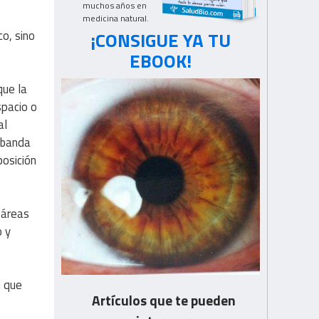
muchos años en
medicina natural.
¡CONSIGUE YA TU
co, sino
EBOOK!
que la
spacio o
al
a banda
posición
 áreas
o y
n que
Artículos que te pueden