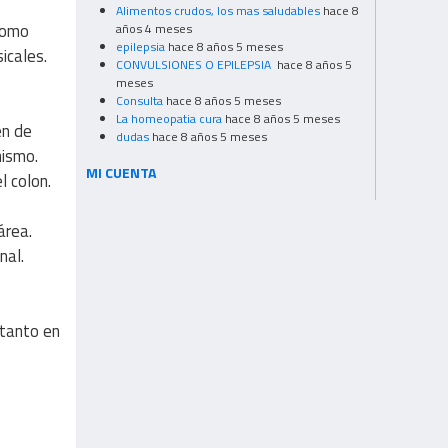
Alimentos crudos, los mas saludables
hace 8
como
años 4 meses
epilepsia
hace 8 años 5 meses
icales.
CONVULSIONES O EPILEPSIA
hace 8 años 5
meses
Consulta
hace 8 años 5 meses
La homeopatia cura
hace 8 años 5 meses
en de
dudas
hace 8 años 5 meses
nismo.
MI CUENTA
l colon.
área.
nal.
 tanto en