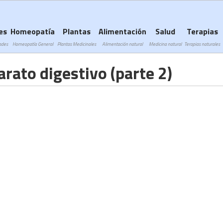
Subir a navegación
es
Homeopatía
Plantas
Alimentación
Salud
Terapias
ades
Homeopatía General
Plantas Medicinales
Alimentación natural
Medicina natural
Terapias naturales
arato digestivo (parte 2)