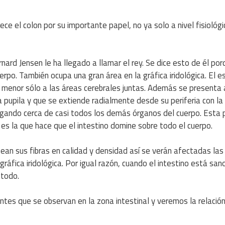
ce el colon por su importante papel, no ya solo a nivel fisiológi
rnard Jensen le ha llegado a llamar el rey. Se dice esto de él por
erpo. También ocupa una gran área en la gráfica iridológica. El e
s menor sólo a las áreas cerebrales juntas. Además se presenta 
a pupila y que se extiende radialmente desde su periferia con l
legando cerca de casi todos los demás órganos del cuerpo. Esta 
 es la que hace que el intestino domine sobre todo el cuerpo.
sean sus fibras en calidad y densidad así se verán afectadas las
áfica iridológica. Por igual razón, cuando el intestino está san
 todo.
tes que se observan en la zona intestinal y veremos la relació