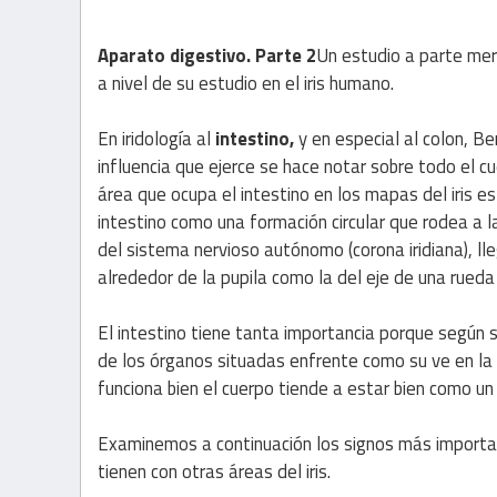
Aparato digestivo. Parte 2
Un estudio a parte mere
a nivel de su estudio en el iris humano.
En iridología al
intestino,
y en especial al colon, Be
influencia que ejerce se hace notar sobre todo el cu
área que ocupa el intestino en los mapas del iris e
intestino como una formación circular que rodea a l
del sistema nervioso autónomo (corona iridiana), l
alrededor de la pupila como la del eje de una rueda
El intestino tiene tanta importancia porque según 
de los órganos situadas enfrente como su ve en la gr
funciona bien el cuerpo tiende a estar bien como un
Examinemos a continuación los signos más importan
tienen con otras áreas del iris.