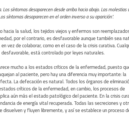
a. Los síntomas desaparecen desde arriba hacia abajo. Las molestias 
os síntomas desaparecen en el orden inverso a su aparición".
 hacia la salud, los tejidos viejos y enfermos son reemplazado
rmedad, por el contrario, es desfavorable aunque también sea nat
en vez de colaborar, como en el caso de la crisis curativa. Cualq
 desfavorable, está controlado por leyes naturales.
 parece mucho a los estados críticos de la enfermedad, puesto qu
quejan al paciente, pero hay una diferencia muy importante: la
 perfecta. La defecación es natural. Todos los órganos de eliminac
estados críticos de la enfermedad, en cambio, los procesos de
plica aún más el estado patológico del paciente. En la crisis cur
ndancia de energía vital recuperada. Todas las secreciones y ot
disuelven y fluyen libremente, y así se establece un proceso d