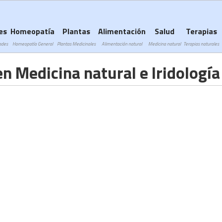
Subir a navegación
es
Homeopatía
Plantas
Alimentación
Salud
Terapias
ades
Homeopatía General
Plantas Medicinales
Alimentación natural
Medicina natural
Terapias naturales
en Medicina natural e Iridología