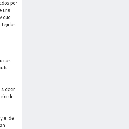
iados por
e una
 y que
 tejidos
 menos
uele
 a decir
ción de
 y el de
zan