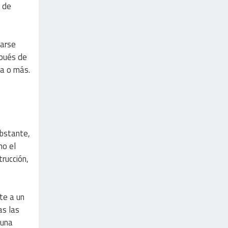
s de
narse
spués de
na o más.
obstante,
no el
rucción,
te a un
as las
 una