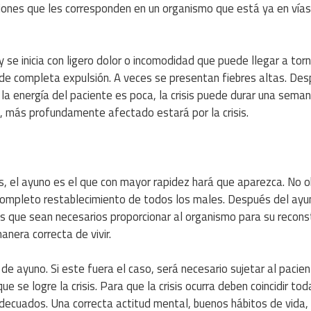
iones que les corresponden en un organismo que está ya en vía
 y se inicia con ligero dolor o incomodidad que puede llegar a tor
de completa expulsión. A veces se presentan fiebres altas. De
 la energía del paciente es poca, la crisis puede durar una sema
, más profundamente afectado estará por la crisis.
s, el ayuno es el que con mayor rapidez hará que aparezca. No 
l completo restablecimiento de todos los males. Después del ayu
s que sean necesarios proporcionar al organismo para su reconst
nera correcta de vivir.
de ayuno. Si este fuera el caso, será necesario sujetar al pacien
 se logre la crisis. Para que la crisis ocurra deben coincidir tod
a adecuados. Una correcta actitud mental, buenos hábitos de vida,