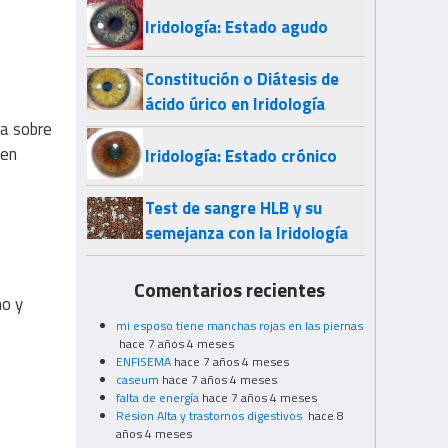
Iridología: Estado agudo
Constitución o Diátesis de
ácido úrico en Iridología
za sobre
 en
Iridología: Estado crónico
Test de sangre HLB y su
semejanza con la Iridología
Comentarios recientes
ho y
mi esposo tiene manchas rojas en las piernas
hace 7 años 4 meses
ENFISEMA
hace 7 años 4 meses
caseum
hace 7 años 4 meses
falta de energía
hace 7 años 4 meses
Resion Alta y trastornos digestivos
hace 8
años 4 meses