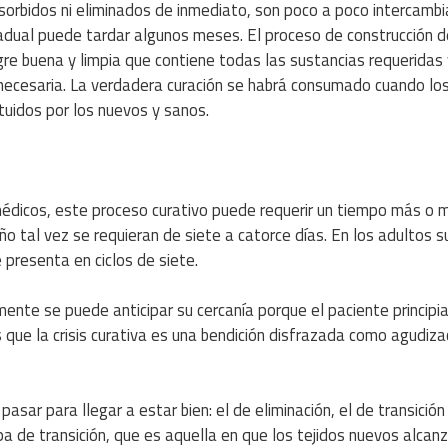
bsorbidos ni eliminados de inmediato, son poco a poco intercamb
radual puede tardar algunos meses. El proceso de construcción d
gre buena y limpia que contiene todas las sustancias requeridas
necesaria. La verdadera curación se habrá consumado cuando los
uidos por los nuevos y sanos.
 médicos, este proceso curativo puede requerir un tiempo más o
ño tal vez se requieran de siete a catorce días. En los adultos s
 presenta en ciclos de siete.
mente se puede anticipar su cercanía porque el paciente principia
 que la crisis curativa es una bendición disfrazada como agudiza
asar para llegar a estar bien: el de eliminación, el de transición
tapa de transición, que es aquella en que los tejidos nuevos alcan