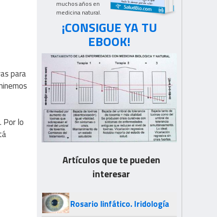
muchos años en
medicina natural.
¡CONSIGUE YA TU
EBOOK!
vas para
aminemos
. Por lo
tá
Artículos que te pueden
interesar
Rosario linfático. Iridología