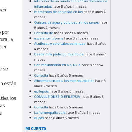
infeccion de un muela con encias dolorosas e
inflamadas
hace 8 años 4 meses
van
momentos de ansiedad en los
hace 8 años 4
meses
Quistes de agua y doloroso en los senos
hace
8 años 4 meses
s por
Consulta de
hace 8 años 4 meses
ural, y
excelente informe
hace 8 años 4 meses
Acuíferos y cervicales continuas
hace 8 años
uier
4 meses
Desde niña padezco mucho de
hace 8 años 4
meses
Con moxibustión en R3, R7 o
hace 8 años 4
e se
meses
Consulta
hace 8 años 5 meses
Alimentos crudos, los mas saludables
hace 8
ión están
años 5 meses
epilepsia
hace 8 años 5 meses
CONVULSIONES O EPILEPSIA
hace 8 años 5
ativa los
meses
ras
Consulta
hace 8 años 5 meses
e
La homeopatia cura
hace 8 años 5 meses
dudas
hace 8 años 5 meses
MI CUENTA