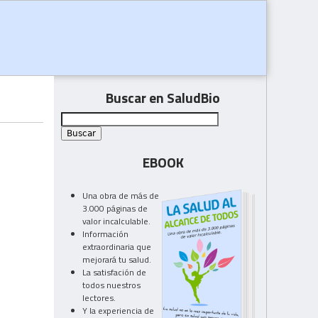
Buscar en SaludBio
EBOOK
Una obra de más de
3.000 páginas de
valor incalculable.
Información
extraordinaria que
mejorará tu salud.
La satisfación de
todos nuestros
lectores.
Y la experiencia de