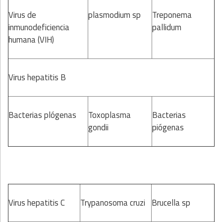
Virus de
plasmodium sp
Treponema
inmunodeficiencia
pallidum
humana (VIH)
Virus hepatitis B
Bacterias plógenas
Toxoplasma
Bacterias
gondii
piógenas
Virus hepatitis C
Trypanosoma cruzi
Brucella sp