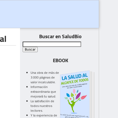
al
Buscar en SaludBio
EBOOK
Una obra de más de
3.000 páginas de
valor incalculable.
Información
extraordinaria que
mejorará tu salud.
La satisfación de
todos nuestros
lectores.
Y la experiencia de