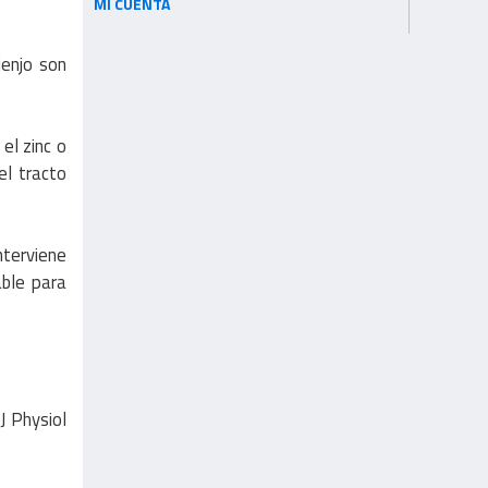
MI CUENTA
jenjo son
el zinc o
el tracto
nterviene
able para
J Physiol