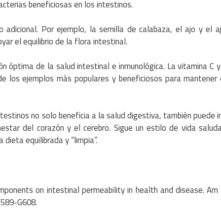
cterias beneficiosas en los intestinos.
adicional. Por ejemplo, la semilla de calabaza, el ajo y el a
r el equilibrio de la flora intestinal.
n óptima de la salud intestinal e inmunológica. La vitamina C y 
s de los ejemplos más populares y beneficiosos para mantener 
testinos no solo beneficia a la salud digestiva, también puede i
nestar del corazón y el cerebro. Sigue un estilo de vida salud
a dieta equilibrada y “limpia”.
mponents on intestinal permeability in health and disease. Am 
:G589-G608.