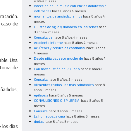
años 4 meses
infeccion de un muela con encias dolorosas e
inflamadas
hace 8 años 4 meses
ratación.
momentos de ansiedad en los
hace 8 años 4
meses
n caso de
Quistes de agua y doloroso en los senos
hace
8 años 4 meses
Consulta de
hace 8 años 4 meses
excelente informe
hace 8 años 4 meses
Acuíferos y cervicales continuas
hace 8 años
4 meses
Desde niña padezco mucho de
hace 8 años 4
able. Una
meses
a toma de
Con moxibustión en R3, R7 o
hace 8 años 4
meses
Consulta
hace 8 años 5 meses
Alimentos crudos, los mas saludables
hace 8
añadidos,
años 5 meses
epilepsia
hace 8 años 5 meses
CONVULSIONES O EPILEPSIA
hace 8 años 5
meses
Consulta
hace 8 años 5 meses
La homeopatia cura
hace 8 años 5 meses
dudas
hace 8 años 5 meses
 los días