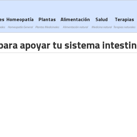
Subir a navegación
es
Homeopatía
Plantas
Alimentación
Salud
Terapias
ades
Homeopatía General
Plantas Medicinales
Alimentación natural
Medicina natural
Terapias naturales
para apoyar tu sistema intestin