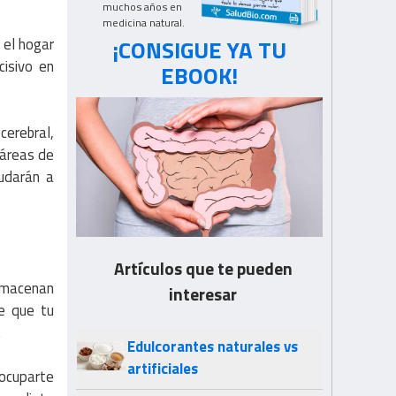
muchos años en
medicina natural.
¡CONSIGUE YA TU
 el hogar
cisivo en
EBOOK!
cerebral,
 áreas de
yudarán a
Artículos que te pueden
almacenan
interesar
de que tu
.
Edulcorantes naturales vs
artificiales
eocuparte