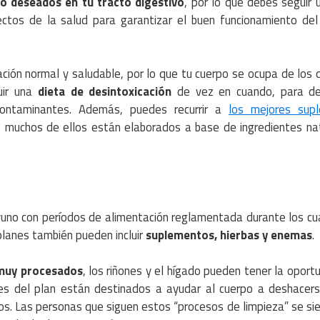
no deseados en tu tracto digestivo
, por lo que debes seguir 
ectos de la salud para garantizar el buen funcionamiento de
nación normal y saludable, por lo que tu cuerpo se ocupa de los
uir una
dieta de desintoxicación
de vez en cuando, para de
contaminantes. Además, puedes recurrir a
los mejores sup
l, muchos de ellos están elaborados a base de ingredientes na
no con períodos de alimentación reglamentada durante los cu
planes también pueden incluir
suplementos, hierbas y enemas
.
 muy procesados
, los riñones y el hígado pueden tener la oport
es del plan están destinados a ayudar al cuerpo a deshacers
os. Las personas que siguen estos “procesos de limpieza” se si