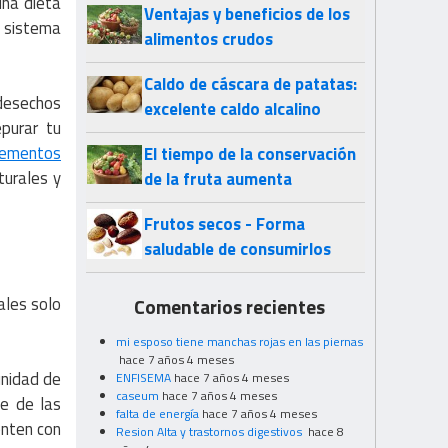
una dieta
Ventajas y beneficios de los
l sistema
alimentos crudos
Caldo de cáscara de patatas:
 desechos
excelente caldo alcalino
purar tu
lementos
El tiempo de la conservación
turales y
de la fruta aumenta
Frutos secos - Forma
saludable de consumirlos
ales solo
Comentarios recientes
mi esposo tiene manchas rojas en las piernas
hace 7 años 4 meses
unidad de
ENFISEMA
hace 7 años 4 meses
caseum
hace 7 años 4 meses
e de las
falta de energía
hace 7 años 4 meses
enten con
Resion Alta y trastornos digestivos
hace 8