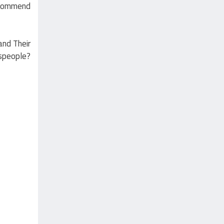
recommend
and Their
speople?