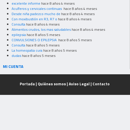
excelente informe
hace 8 años 4 meses
Acuíferos y cervicales continuas
hace 8 años 4 meses
Desde niña padezco mucho de
hace 8 años 4 meses
Con moxibustión en R3, R7 o
hace 8 años 4 meses
Consulta
hace 8 años 4 meses
Alimentos crudos, los mas saludables
hace 8 años 4 meses
epilepsia
hace 8 años 5 meses
CONVULSIONES O EPILEPSIA
hace 8 años 5 meses
Consulta
hace 8 años 5 meses
La homeopatia cura
hace 8 años 5 meses
dudas
hace 8 años 5 meses
MI CUENTA
Portada
|
Quiénes somos
|
Aviso Legal
|
Contacto